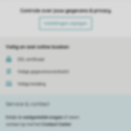
Controle over jouw gegevens & privacy
Instellingen wijzigen
Veilig en snel online boeken
SSL certificaat
Veilige gegevensoverdracht
Veilige betaling
Service & contact
Bekijk de
veelgestelde vragen
of neem
contact op met het
Contact Center
.