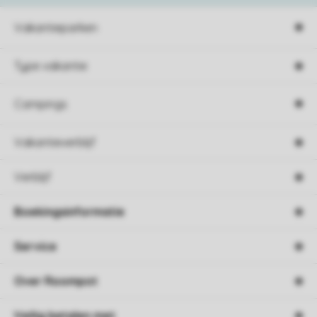
Vakantieparken
Type vakantie
Campings
Vakantieverblijf
Verblijf
Boekingsinformatie
Service
Over Roompot
Veilig betalen met