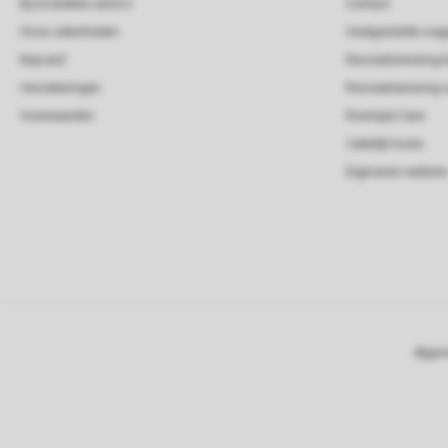
Bij te boeken extra's
Contact
Onze zekerheden
Veelgestelde vra
Keycard
Recreatiewoning 
Verzekeringen
Recreatiewoning 
Voorwaarden
Roompot Care
Zakelijk huren
Eigenaren website
Algem