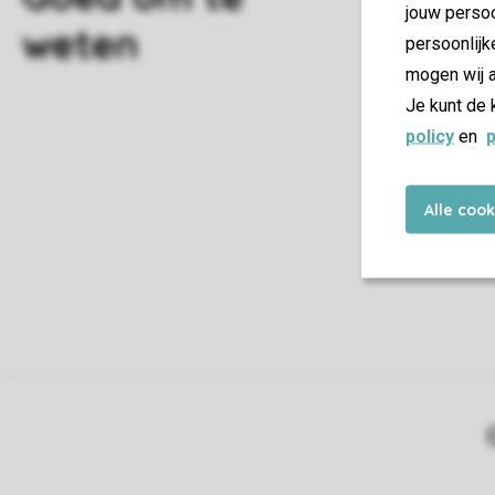
jouw persoo
B
persoonlijk
mogen wij a
W
Je kunt de 
policy
en
p
H
Alle coo