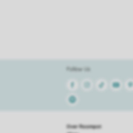
Follow Us
Facebook
Instagram
Tiktok
Youtube
Pin
Spotify
Over Roompot