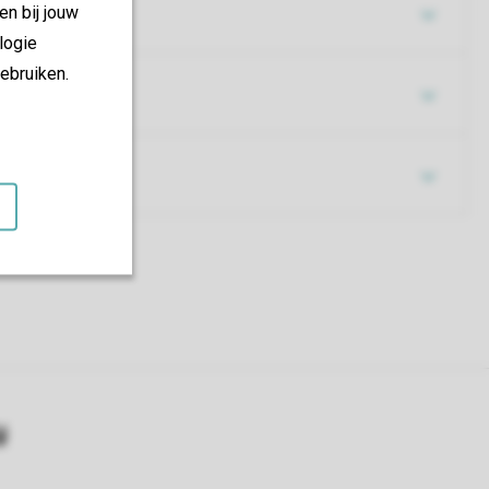
en bij jouw
logie
ebruiken.
y