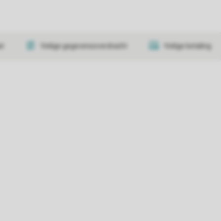
at
Veilige gegevensoverdracht
Veilige betaling