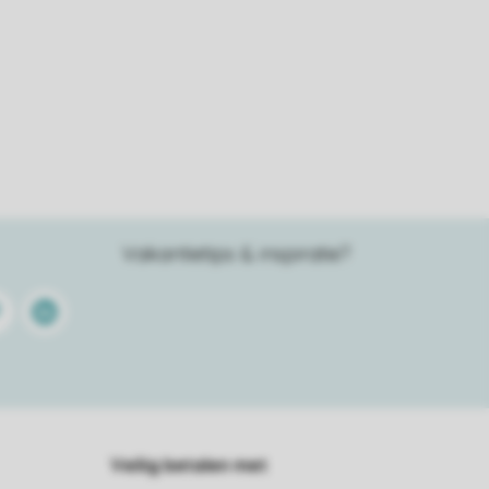
Vakantietips & inspiratie?
terest
Linkedin
Veilig betalen met