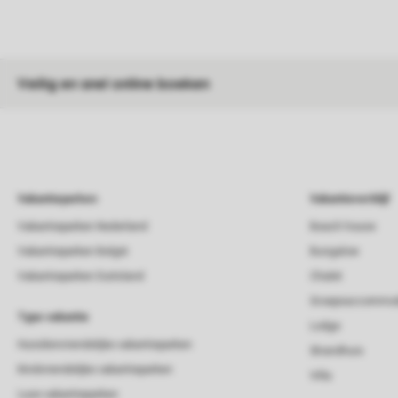
Veilig en snel online boeken
Vakantieparken
Vakantieverblijf
Vakantieparken Nederland
Beach house
Vakantieparken België
Bungalow
Vakantieparken Duitsland
Chalet
Groepsaccommod
Type vakantie
Lodge
Huisdiervriendelijke vakantieparken
Strandhuis
Kindvriendelijke vakantieparken
Villa
Luxe vakantieparken