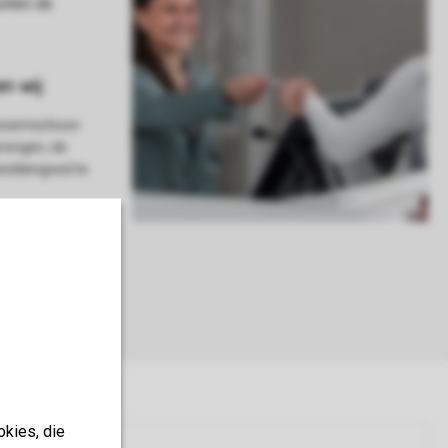
 bezemschoon
brengen, de
 beddengoed te
okies, die