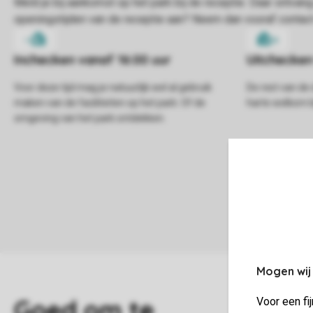
Voor deze tijd mag je natuurlijk wel al gebruik
De rest van de 
maken van de faciliteiten op het park. Of de
harte welkom bi
omgeving van het park ontdekken.
Mogen wij
Voor een fi