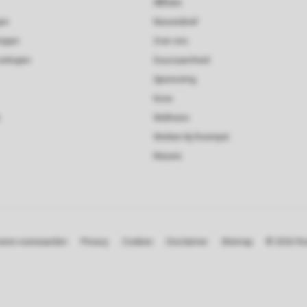
Affiliate
gen
Nieuwsbrief
kopen
Over ons
verkopen
Duurzaamheid
Sponsoring
Koos
Wellness
Werken bij Roompot
Nieuws
ene voorwaarden
Privacy
Cookies
Disclaimer
Sitemap
© 2026 R