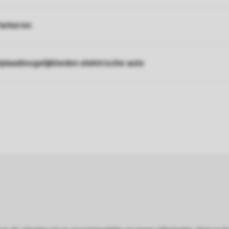
arkeren
plaadmogelijkheden elektrische auto