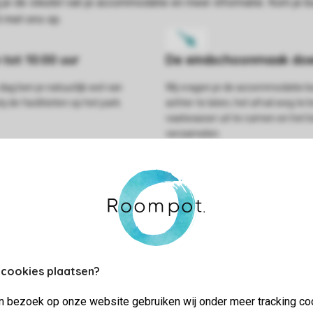
dag ben je natuurlijk wel van
Wij vragen je de accommodatie
j de faciliteiten op het park.
achter te laten, het afval weg te 
vaatwasser uit te ruimen en het
verzamelen.
 cookies plaatsen?
jn bezoek op onze website gebruiken wij onder meer tracking co