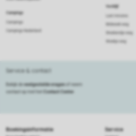
Verblijf
Campings
Last minutes
Campings
Midweek weg
Campings Nederland
Weekendje weg
Weekje weg
Service & contact
Bekijk de
veelgestelde vragen
of neem
contact op met het
Contact Center
.
Boekingsinformatie
Service