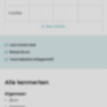
-
-
-
5 nachten
Meer nachten
Alle
kenmerken
Algemeen
89 m²