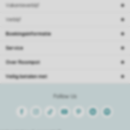
Vakantieverblijf
Verblijf
Boekingsinformatie
Service
Over Roompot
Veilig betalen met
Follow Us
Facebook
Instagram
Tiktok
Youtube
Pinterest
Linkedin
Spotify