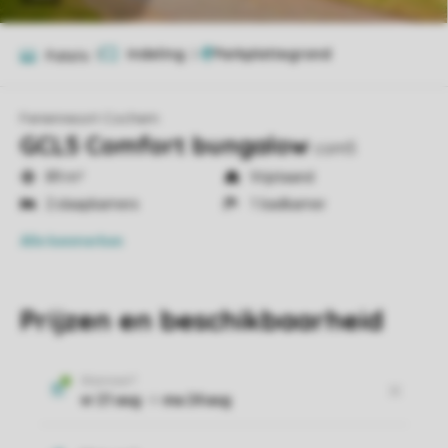
Indeling
2
Foto's
7
Ferienresort Cochem
GCL5 Comfort bungalow
com5
89 m²
Vrijstaand
2 slaapkamers
1 badkamer
Alle
kenmerken
Prijzen en beschikbaarheid