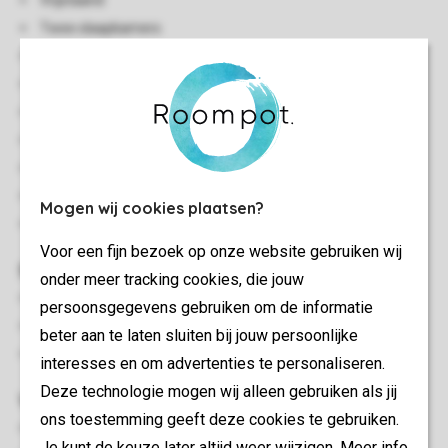
Vrijstaand
Twee slaapkamers
Vernieuwd interieur
Twee verdiepingen
Vloerverwarming
Berging
Geschikt voor 5 personen
Rookvrij
Mogen wij cookies plaatsen?
In enkele accommodaties zijn huisdieren toegestaan
Voor een fijn bezoek op onze website gebruiken wij
Slaapkamer(s)
onder meer tracking cookies, die jouw
Slaapkamer met twee 1-persoons boxsprings
persoonsgegevens gebruiken om de informatie
Slaapkamer met drie 1-persoonsboxsprings
beter aan te laten sluiten bij jouw persoonlijke
Bedden voorzien van dekbedden en hoofdkussens
interesses en om advertenties te personaliseren.
Deze technologie mogen wij alleen gebruiken als jij
Woon-/eetkamer
ons toestemming geeft deze cookies te gebruiken.
Zithoek
Je kunt de keuze later altijd weer wijzigen. Meer info