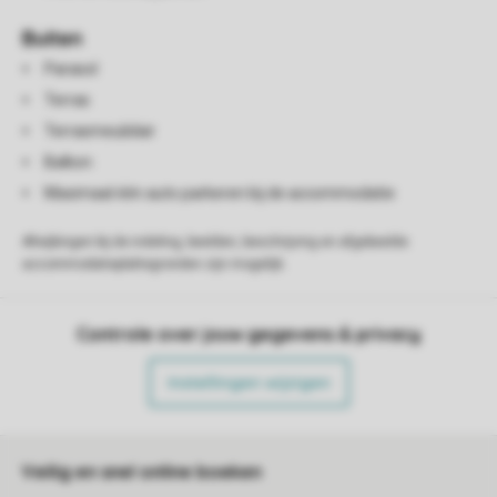
Buiten
Parasol
Terras
Terrasmeubilair
Balkon
Maximaal één auto parkeren bij de accommodatie
Afwijkingen bij de indeling, beelden, beschrijving en afgebeelde
accommodatieplattegronden zijn mogelijk.
Controle over jouw gegevens & privacy
Instellingen wijzigen
Veilig en snel online boeken