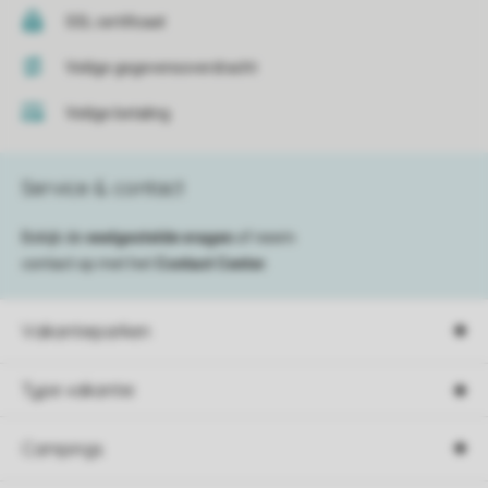
SSL certificaat
Veilige gegevensoverdracht
Veilige betaling
Service & contact
Bekijk de
veelgestelde vragen
of neem
contact op met het
Contact Center
.
Vakantieparken
Type vakantie
Campings