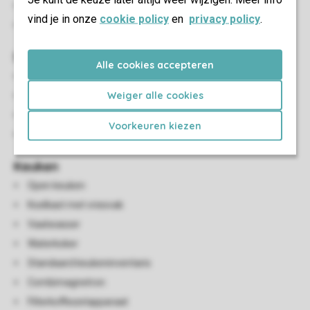
Eethoek
vind je in onze
cookie policy
en
privacy policy
.
Tv
Sanitair
Alle cookies accepteren
Badkamer met douchecabine en wastafel
Weiger alle cookies
Apart toilet op de begane grond
Apart toilet op de eerste verdieping
Voorkeuren kiezen
Sauna
Keuken
Open keuken
Koelkast met vriesvak
Vaatwasser
Waterkoker
Standaard keukeninventaris
Combimagnetron
Filterkoffiezetapparaat