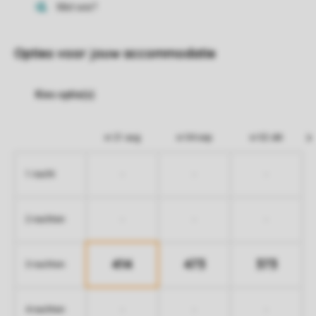
Opties voor jouw accommodatie
vr 21 aug
vr 04 sep
vr 02 okt
-
-
-
1 nacht
-
-
-
2 nachten
414
473
373
3 nachten
-
-
-
4 nachten