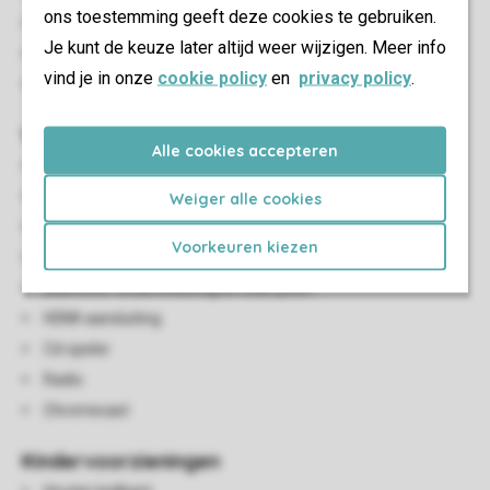
ons toestemming geeft deze cookies te gebruiken.
Loungeset
Je kunt de keuze later altijd weer wijzigen. Meer info
Verharde bestrating rondom de accommodatie
vind je in onze
cookie policy
en
privacy policy
.
Maximaal twee auto's parkeren bij de accommodatie
Woon-/eetkamer
Alle cookies accepteren
Zithoek
Eethoek
Weiger alle cookies
Flatscreen-tv
Voorkeuren kiezen
Dvd-speler
Bluetooth-ondersteuning en USB-poort
HDMI-aansluiting
Cd-speler
Radio
Chromecast
Kindervoorzieningen