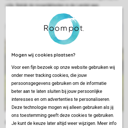
villa. Bekijk de mogelijkheden in de Landal-app.
Mogen wij cookies plaatsen?
Voor een fijn bezoek op onze website gebruiken wij
onder meer tracking cookies, die jouw
persoonsgegevens gebruiken om de informatie
beter aan te laten sluiten bij jouw persoonlijke
interesses en om advertenties te personaliseren.
Deze technologie mogen wij alleen gebruiken als jij
ons toestemming geeft deze cookies te gebruiken.
Golfen in omgeving
Je kunt de keuze later altijd weer wijzigen. Meer info