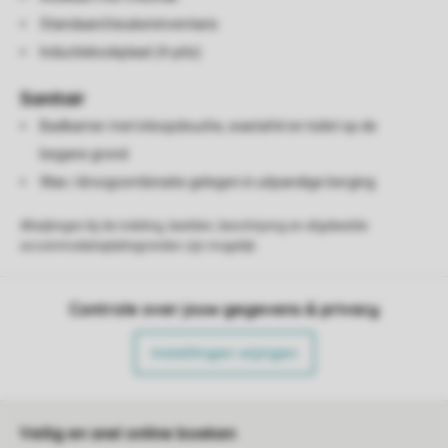
Standaard keukeninventaris
Inductiekookplaat (4-pits)
Sanitair
Badkamer met inloopdouche, wastafel en toilet op de
begane grond
Was-/droogcombinatie gelegen in uitpandige berging
Afwijkingen bij de indeling, beelden, beschrijving en afgebeelde
accommodatieplattegronden zijn mogelijk.
Controle over jouw gegevens & privacy
Instellingen wijzigen
Veilig en snel online boeken