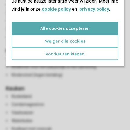
Je kunt de keuze later altijd weer wijzigen. Meer info
Zithoek
vind je in onze
cookie policy
en
privacy policy
.
Eethoek
Flatscreen-tv
Alle cookies accepteren
HDMI-aansluiting
Airconditioning
Weiger alle cookies
Kindervoorzieningen
Voorkeuren kiezen
Campingbedje (tegen betaling)
Bedlinnen voor het babybedje is niet aanwezig
Kinderstoel (tegen betaling)
Keuken
Kookeiland
Combimagnetron
Vaatwasser
Waterkoker
Koelkast met vriesvak