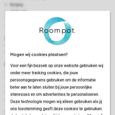
Berging
Gratis wifi
Rookvrij
Huisdiervrij
Slaapkamer(s)
Slaapkamer met 2-persoonsbed
Twee slaapkamers met stapelbed
Mogen wij cookies plaatsen?
Buiten
Voor een fijn bezoek op onze website gebruiken wij
Terrasmeubilair
onder meer tracking cookies, die jouw
Hottub
persoonsgegevens gebruiken om de informatie
Gedeeltelijk overdekt terras
beter aan te laten sluiten bij jouw persoonlijke
Tuin
interesses en om advertenties te personaliseren.
Maximaal één auto parkeren bij de accommodatie
Deze technologie mogen wij alleen gebruiken als jij
ons toestemming geeft deze cookies te gebruiken.
Woon-/eetkamer