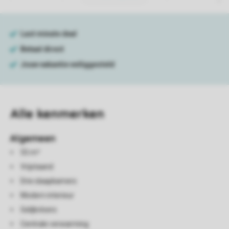
Alle
kenmerken
Algemeen
55 m²
Vrijstaand
Drie slaapkamers
Modern interieur
Gelijkvloers
Centrale verwarming