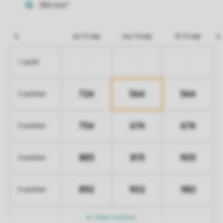
za 12 sep
ma 14 sep
di 15 sep
-
-
-
1 nacht
724
564
564
2 nachten
754
674
674
3 nachten
883
813
903
4 nachten
892
902
982
5 nachten
Meer nachten