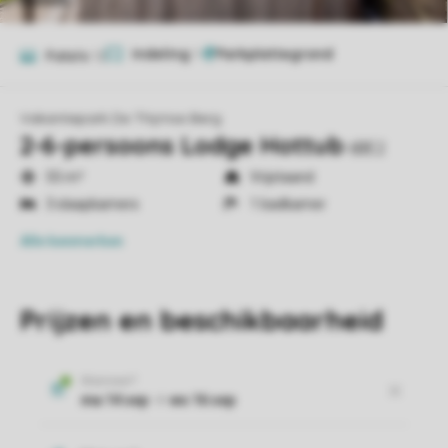
Indeling
1
Foto's
12
Vakantiepark De Thijmse Berg
2-6-persoons Lodge Hottub
6BE2
55 m²
Vrijstaand
3 slaapkamers
1 badkamer
Alle
kenmerken
Prijzen en beschikbaarheid