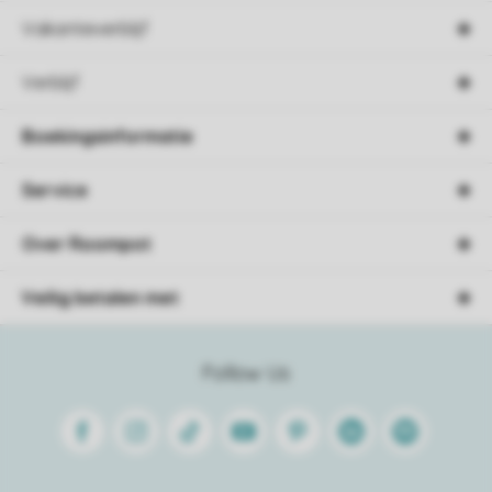
Vakantieverblijf
Verblijf
Boekingsinformatie
Service
Over Roompot
Veilig betalen met
Follow Us
Facebook
Instagram
Tiktok
Youtube
Pinterest
Linkedin
Spotify