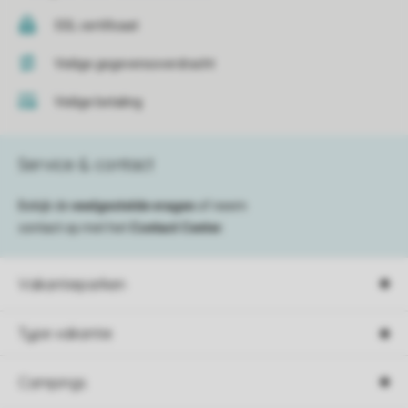
SSL certificaat
Veilige gegevensoverdracht
Veilige betaling
Service & contact
Bekijk de
veelgestelde vragen
of neem
contact op met het
Contact Center
.
Vakantieparken
Type vakantie
Campings