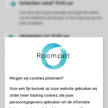
Voor deze tijd mag je natuurlijk wel al gebruik maken
van de faciliteiten op het park. Of de omgeving van het
park ontdekken.
De rest van de dag ben je natuurlijk wel van harte
welkom bij de faciliteiten op het park.
Wij vragen je de accommodatie bezemschoon achter
Mogen wij cookies plaatsen?
te laten, het afval weg te brengen, de vaatwasser uit te
ruimen en het beddengoed te verzamelen.
Voor een fijn bezoek op onze website gebruiken wij
onder meer tracking cookies, die jouw
persoonsgegevens gebruiken om de informatie