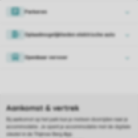
Parkeren
Oplaadmogelijkheden elektrische auto
Openbaar vervoer