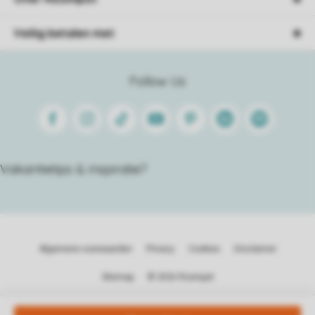
Veilig betalen met
Follow Us
Facebook
Instagram
Tiktok
Youtube
Pinterest
Linkedin
Spotify
Vakantietips & inspiratie?
Algemene voorwaarden
Privacy
Cookies
Disclaimer
Sitemap
© 2026 Roompot