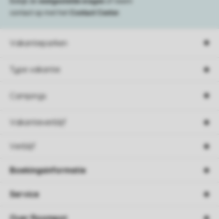
Bekijk de
veelgestelde vragen
of neem
contact op met het
Contact Center
.
Vakantieparken
Type vakantie
Campings
Vakantieverblijf
Verblijf
Boekingsinformatie
Service
Over Roompot