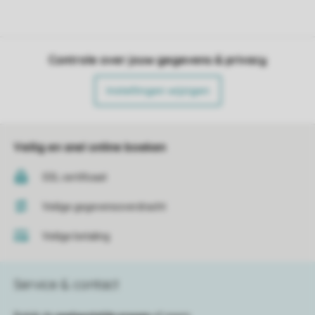
Controle over jouw gegevens & privacy
Instellingen wijzigen
Veilig en snel online boeken
SSL certificaat
Veilige gegevensoverdracht
Veilige betaling
Service & contact