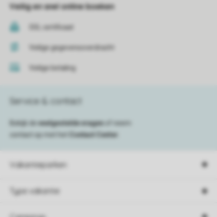
Veilig en snel online boeken
SSL certificaat
Veilige gegevensoverdracht
Veilige betaling
Service & contact
Bekijk de
veelgestelde vragen
of neem
contact op met het
Contact Center
.
Vakantieparken
Type vakantie