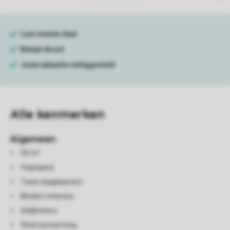
Alle
kenmerken
Algemeen
50 m²
Vrijstaand
Twee slaapkamers
Modern interieur
Gelijkvloers
Vloerverwarming