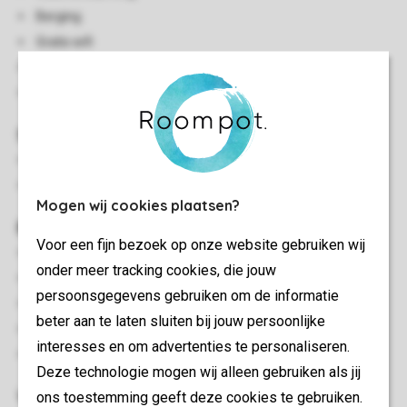
Berging
Gratis wifi
Rookvrij
Huisdiervrij
Slaapkamer(s)
Slaapkamer met 2-persoonsbed
Slaapkamer met stapelbed
Mogen wij cookies plaatsen?
Buiten
Voor een fijn bezoek op onze website gebruiken wij
Gedeeltelijk omheinde tuin
onder meer tracking cookies, die jouw
Gedeeltelijk overdekt terras
persoonsgegevens gebruiken om de informatie
Terras
beter aan te laten sluiten bij jouw persoonlijke
Terrasmeubilair (kan per woning verschillen)
interesses en om advertenties te personaliseren.
Parkeren in de buurt van de accommodatie
Deze technologie mogen wij alleen gebruiken als jij
Woon-/eetkamer
ons toestemming geeft deze cookies te gebruiken.