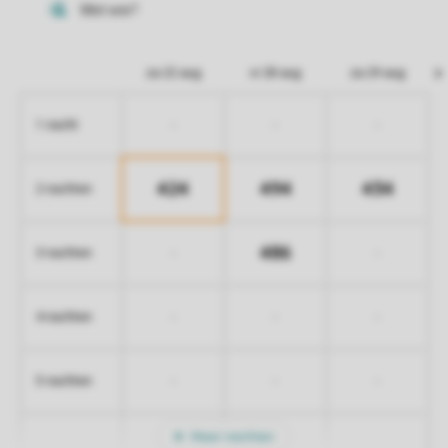
za 22 aug
vr 28 aug
za 29 aug
-
-
-
1 nacht
424
494
434
2 nachten
486
-
-
3 nachten
-
-
-
4 nachten
-
-
-
5 nachten
Meer nachten