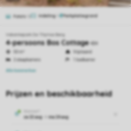
Indeling
1
Foto's
12
Vakantiepark De Thijmse Berg
4-persoons Bos Cottage
4B4
50 m²
Vrijstaand
2 slaapkamers
1 badkamer
Alle
kenmerken
Prijzen en beschikbaarheid