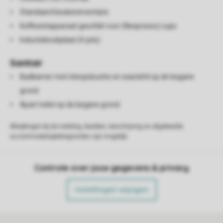
Standaard keukeninventaris
Koffiezetapparaat geschikt voor (Nespresso) cups
Inductiekookplaat (4-pits)
Sanitair
Badkamer met inloopdouche en wastafel op de begane
grond
Apart toilet op de begane grond
Afwijkingen bij de indeling, beelden, beschrijving en afgebeelde
accommodatieplattegronden zijn mogelijk.
Controle over jouw gegevens & privacy
Instellingen wijzigen