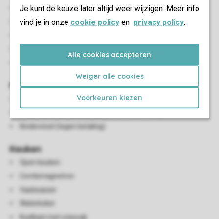
Je kunt de keuze later altijd weer wijzigen. Meer info
Zithoek
vind je in onze
cookie policy
en
privacy policy
.
Eethoek
Flatscreen-tv
HDMI-aansluiting
Alle cookies accepteren
Airconditioning
Weiger alle cookies
Kindervoorzieningen
Voorkeuren kiezen
Campingbedje (tegen betaling)
Bedlinnen voor het babybedje is niet aanwezig
Kinderstoel (tegen betaling)
Keuken
Open keuken
Combimagnetron
Vaatwasser
Waterkoker
Koelkast met vriesvak