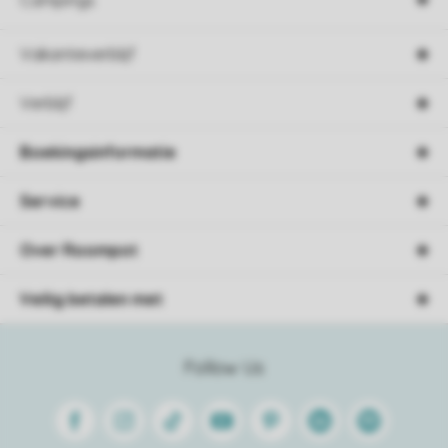
Campings
Vakantieverblijf
Verblijf
Boekingsinformatie
Service
Over Roompot
Veilig betalen met
Follow Us
Facebook
Instagram
Tiktok
Youtube
Pinterest
Linkedin
Spotify