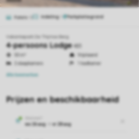
Indeling
1
Foto's
12
Vakantiepark De Thijmse Berg
4-persoons Lodge
4B3
50 m²
Vrijstaand
2 slaapkamers
1 badkamer
Alle
kenmerken
Prijzen en beschikbaarheid