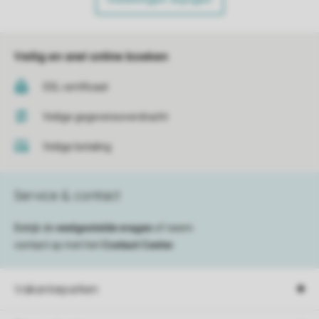
Veilig en snel online boeken
SSL certificaat
Veilige gegevensoverdracht
Veilige betaling
Service & contact
Bekijk de
veelgestelde vragen
of neem
contact op met het
Contact Center
.
Vakantieparken