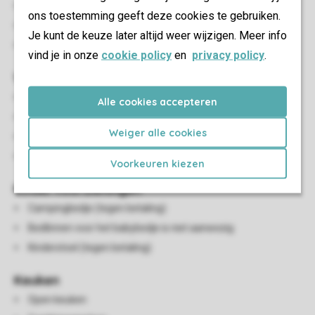
Gedeeltelijk omheinde tuin
ons toestemming geeft deze cookies te gebruiken.
Terrasmeubilair (kan per woning verschillen)
Je kunt de keuze later altijd weer wijzigen. Meer info
Maximaal één auto parkeren bij de accommodatie
vind je in onze
cookie policy
en
privacy policy
.
Woon-/eetkamer
Zithoek
Alle cookies accepteren
Eethoek
Weiger alle cookies
Flatscreen-tv
HDMI-aansluiting
Voorkeuren kiezen
Kindervoorzieningen
Campingbedje (tegen betaling)
Bedlinnen voor het babybedje is niet aanwezig
Kinderstoel (tegen betaling)
Keuken
Open keuken