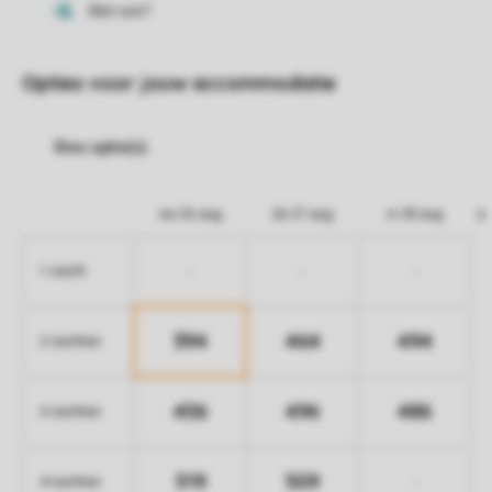
Opties voor jouw accommodatie
wo 26 aug
do 27 aug
vr 28 aug
-
-
-
1 nacht
394
464
494
2 nachten
456
496
486
3 nachten
519
509
-
4 nachten