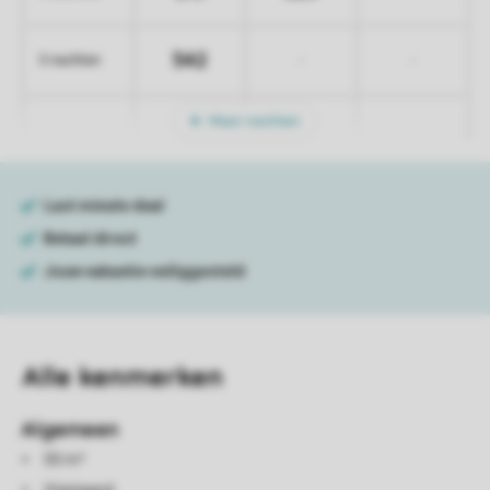
542
-
-
5 nachten
Meer nachten
Alle
kenmerken
Algemeen
50 m²