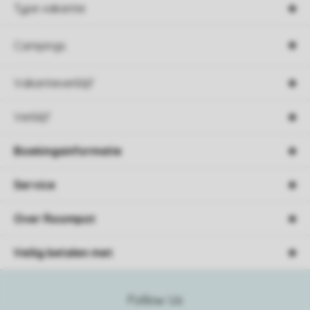
Type vakantie
Campings
Vakantieverblijf
Verblijf
Boekingsinformatie
Service
Over Roompot
Veilig betalen met
Follow Us