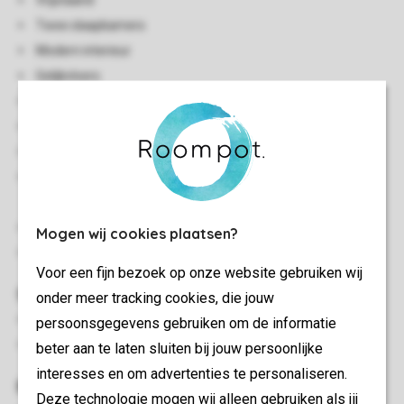
Vrijstaand
Twee slaapkamers
Modern interieur
Gelijkvloers
Centrale verwarming
Berging
Gratis wifi
Enkele accommodaties hebben een aantal traptreden naar
de voordeur
Rookvrij
Mogen wij cookies plaatsen?
Huisdiervrij
Voor een fijn bezoek op onze website gebruiken wij
Slaapkamer(s)
onder meer tracking cookies, die jouw
Slaapkamer met 2-persoonsbed
persoonsgegevens gebruiken om de informatie
Slaapkamer met twee 1-persoonsbedden
beter aan te laten sluiten bij jouw persoonlijke
interesses en om advertenties te personaliseren.
Buiten
Deze technologie mogen wij alleen gebruiken als jij