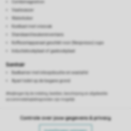
Combimagnetron
Vaatwasser
Waterkoker
Koelkast met vriesvak
Standaard keukeninventaris
Koffiezetapparaat geschikt voor (Nespresso) cups
Inductiekookplaat of gaskookplaat
Sanitair
Badkamer met inloopdouche en wastafel
Apart toilet op de begane grond
Afwijkingen bij de indeling, beelden, beschrijving en afgebeelde
accommodatieplattegronden zijn mogelijk.
Controle over jouw gegevens & privacy
Instellingen wijzigen