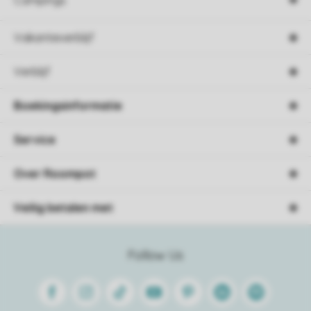
Campings
Vakantieverblijf
Verblijf
Boekingsinformatie
Service
Over Roompot
Veilig betalen met
Follow Us
Facebook
Instagram
Tiktok
Youtube
Pinterest
Linkedin
Spotify