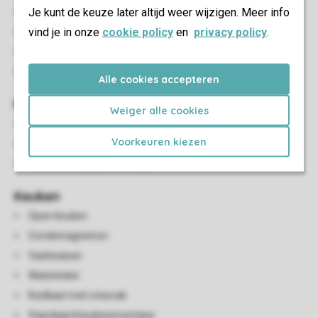
Je kunt de keuze later altijd weer wijzigen. Meer info
Zithoek
vind je in onze
cookie policy
en
privacy policy
.
Eethoek
Flatscreen-tv
HDMI-aansluiting
Alle cookies accepteren
Kindervoorzieningen
Weiger alle cookies
Campingbedje (tegen betaling)
Voorkeuren kiezen
Bedlinnen voor het babybedje is niet aanwezig
Kinderstoel (tegen betaling)
Keuken
Open keuken
Combimagnetron
Vaatwasser
Waterkoker
Koelkast met vriesvak
Standaard keukeninventaris