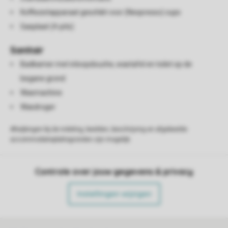
Koffiezetapparaat geschikt voor (Nespresso) cups
Gasplaat (4-pits)
Sanitair
Badkamer met inloopdouche, wastafel en toilet op de
begane grond
Wasmachine
Wasdroger
Afwijkingen bij de indeling, beelden, beschrijving en afgebeelde
accommodatieplattegronden zijn mogelijk.
Controle over jouw gegevens & privacy
Instellingen wijzigen