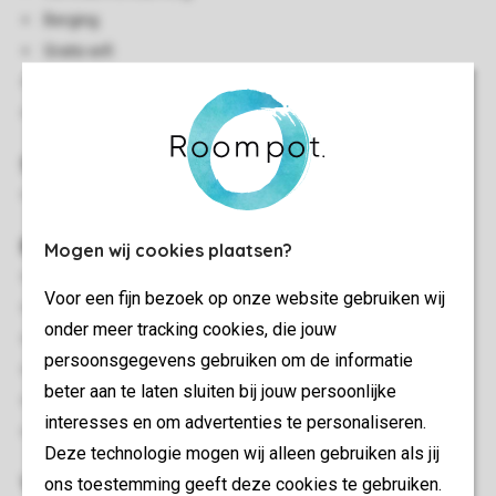
Berging
Gratis wifi
Rookvrij
Huisdiervrij
Slaapkamer(s)
Slaapkamer met 2-persoonsbed
Buiten
Mogen wij cookies plaatsen?
Buitendouche met koud water
Voor een fijn bezoek op onze website gebruiken wij
Hottub
onder meer tracking cookies, die jouw
Veranda
persoonsgegevens gebruiken om de informatie
Loungeset
beter aan te laten sluiten bij jouw persoonlijke
Picknicktafel
interesses en om advertenties te personaliseren.
Maximaal één auto parkeren bij de accommodatie
Deze technologie mogen wij alleen gebruiken als jij
Woon-/eetkamer
ons toestemming geeft deze cookies te gebruiken.