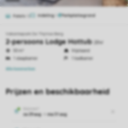
Indeling
1
Foto's
12
Vakantiepark De Thijmse Berg
2-persoons Lodge Hottub
2BW
50 m²
Vrijstaand
1 slaapkamer
1 badkamer
Alle
kenmerken
Prijzen en beschikbaarheid