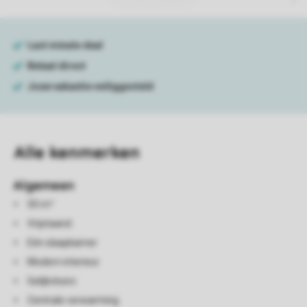
Alle
kenmerken
Algemeen
50 m²
Vrijstaand
Eén slaapkamer
Modern interieur
Gelijkvloers
Centrale verwarming