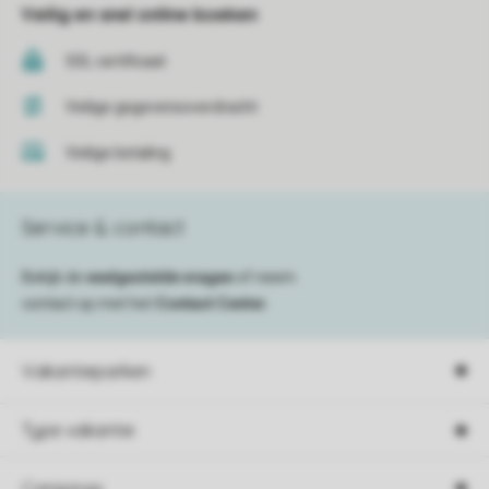
Veilig en snel online boeken
SSL certificaat
Veilige gegevensoverdracht
Veilige betaling
Service & contact
Bekijk de
veelgestelde vragen
of neem
contact op met het
Contact Center
.
Vakantieparken
Type vakantie