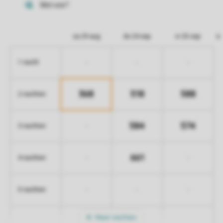
za 29 aug
do 24 sep
vr 25 sep
-
-
-
1 nacht
368
518
588
2 nachten
584
574
-
3 nachten
661
-
-
4 nachten
-
-
-
5 nachten
Meer nachten