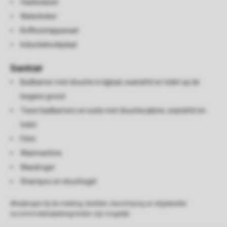
Vaatwasser
Waterkoker
Koffiezetapparaat
Inductiekookplaat
Sanitair
Badkamer met douche in ligbad, wastafel en toilet op de
begane grond
Twee badkamers en suite met douchecabine, wastafel en
toilet
Föhn
Wasmachine
Wasdroger
Shampoo en douchegel
Afwijkingen bij de indeling, beelden, beschrijving en afgebeelde
accommodatieplattegronden zijn mogelijk.