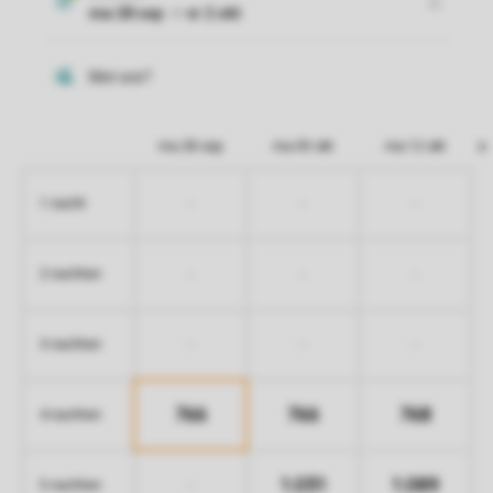
ma 28 sep
ma 05 okt
ma 12 okt
-
-
-
1 nacht
-
-
-
2 nachten
-
-
-
3 nachten
766
766
768
4 nachten
1.031
1.089
-
5 nachten