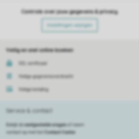
Controle over jouw gegevens & privacy
Instellingen wijzigen
Veilig en snel online boeken
SSL certificaat
Veilige gegevensoverdracht
Veilige betaling
Service & contact
Bekijk de
veelgestelde vragen
of neem
contact op met het
Contact Center
.