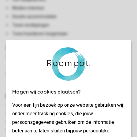
Modern interieur
Houten accommodatie
Twee verdiepingen
Twee huisdieren toegestaan
Slaapkamer(s)
Twee slaapkamers en-suite met King size bed en
Flatscreen TV
Twee slaapkamers met twee 1-persoonsbedden en
flatscreen-tv
Mogen wij cookies plaatsen?
Buiten
Voor een fijn bezoek op onze website gebruiken wij
Barbecue
onder meer tracking cookies, die jouw
Tuin
persoonsgegevens gebruiken om de informatie
Luxe bubbelbad (buiten)
beter aan te laten sluiten bij jouw persoonlijke
Terrasmeubilair