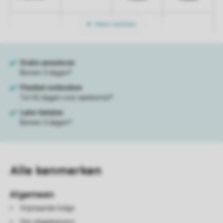
Meer nachten
Alle
kenmerken
Algemeen
Vrijstaande lodge
Vier slaapkamers