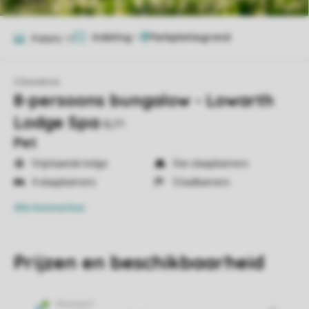
Indeling
1
Foto's
14
Clowance
8-persoons bungalow - Lowarth
Lodge Spa
8LP1
Pet
Vrijstaande lodge
Vier slaapkamers
4 slaapkamers
3 badkamers
Alle
kenmerken
Prijzen en beschikbaarheid