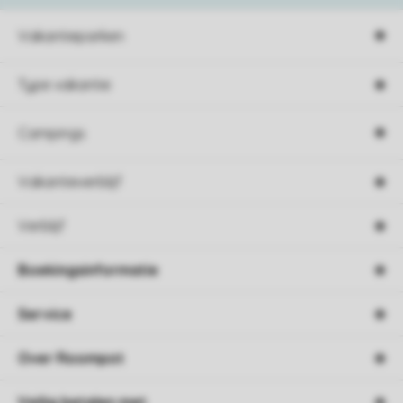
Vakantieparken
Type vakantie
Campings
Vakantieverblijf
Verblijf
Boekingsinformatie
Service
Over Roompot
Veilig betalen met