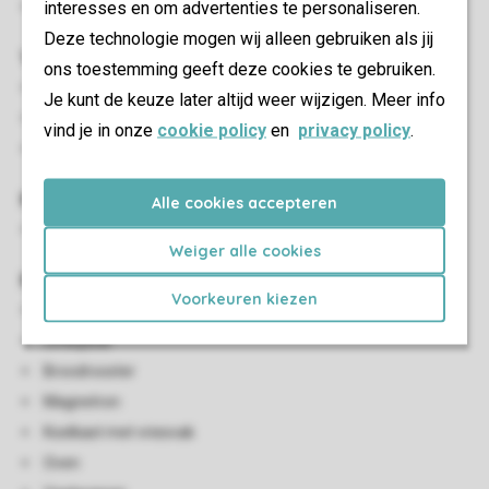
interesses en om advertenties te personaliseren.
Maximaal twee auto's parkeren bij de accommodatie
Deze technologie mogen wij alleen gebruiken als jij
Woon-/eetkamer
ons toestemming geeft deze cookies te gebruiken.
Eethoek
Je kunt de keuze later altijd weer wijzigen. Meer info
Open haard
vind je in onze
cookie policy
en
privacy policy
.
Flatscreen-tv
Kindervoorzieningen
Alle cookies accepteren
Kinderstoel (tegen betaling)
Weiger alle cookies
Keuken
Voorkeuren kiezen
Open keuken
Ontbijtbar
Broodrooster
Magnetron
Koelkast met vriesvak
Oven