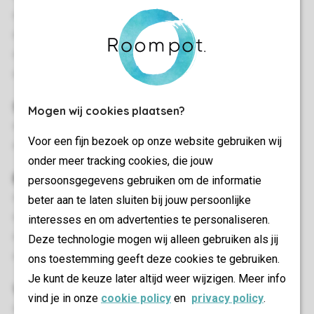
Houten accommodatie
Landelijke omgeving
Centrale verwarming
Twee huisdieren toegestaan
Slaapkamer(s)
Mogen wij cookies plaatsen?
Twee slaapkamers met 2-persoonsbed
Voor een fijn bezoek op onze website gebruiken wij
Slaapkamer met twee 1-persoonsbedden
onder meer tracking cookies, die jouw
Buiten
persoonsgegevens gebruiken om de informatie
Terras
beter aan te laten sluiten bij jouw persoonlijke
Luxe bubbelbad (buiten)
interesses en om advertenties te personaliseren.
Terrasmeubilair
Deze technologie mogen wij alleen gebruiken als jij
Maximaal twee auto's parkeren bij de accommodatie
ons toestemming geeft deze cookies te gebruiken.
Je kunt de keuze later altijd weer wijzigen. Meer info
Woon-/eetkamer
vind je in onze
cookie policy
en
privacy policy
.
Zithoek