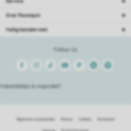
Service
Over Roompot
Veilig betalen met
Follow Us
Facebook
Instagram
Tiktok
Youtube
Pinterest
Linkedin
Spotify
Vakantietips & inspiratie?
Algemene voorwaarden
Privacy
Cookies
Disclaimer