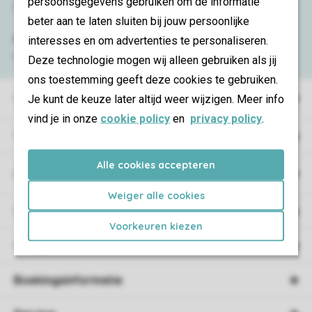
persoonsgegevens gebruiken om de informatie
Service & contact
beter aan te laten sluiten bij jouw persoonlijke
Bekijk de
veelgestelde vragen
of neem
interesses en om advertenties te personaliseren.
contact op met het
Contact Center
.
Deze technologie mogen wij alleen gebruiken als jij
ons toestemming geeft deze cookies te gebruiken.
Vakantieparken
Je kunt de keuze later altijd weer wijzigen. Meer info
vind je in onze
cookie policy
en
privacy policy
.
Type vakantie
Alle cookies accepteren
Campings
Weiger alle cookies
Vakantieverblijf
Voorkeuren kiezen
Verblijf
Boekingsinformatie