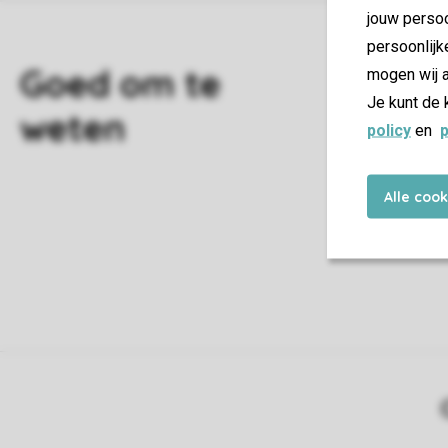
jouw persoo
persoonlijk
mogen wij a
W
Je kunt de 
policy
en
p
H
Alle coo