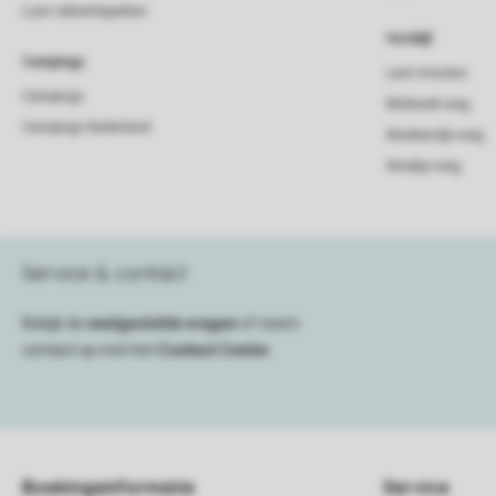
Luxe vakantieparken
Verblijf
Campings
Last minutes
Campings
Midweek weg
Campings Nederland
Weekendje weg
Weekje weg
Service & contact
Bekijk de
veelgestelde vragen
of neem
contact op met het
Contact Center
.
Boekingsinformatie
Service