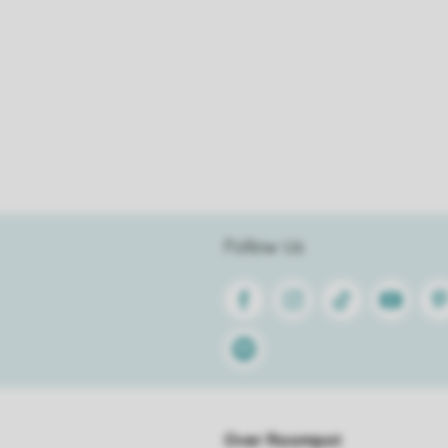
Follow Us
Facebook
Instagram
Tiktok
Youtube
Pin
Spotify
Over Roompot