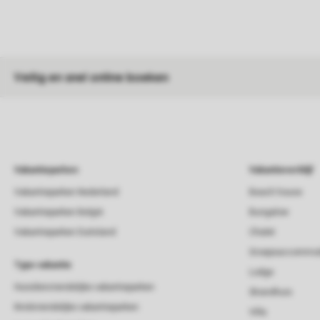
Veilig en snel online boeken
Vakantieparken
Vakantieverblijf
Vakantieparken Nederland
Beach house
Vakantieparken België
Bungalow
Vakantieparken Duitsland
Chalet
Groepsaccommod
Type vakantie
Lodge
Huisdiervriendelijke vakantieparken
Strandhuis
Kindvriendelijke vakantieparken
Villa