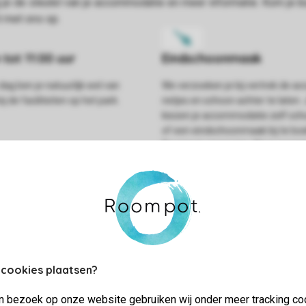
dag ben je natuurlijk wel van
We verzoeken je bij vertrek de 
j de faciliteiten op het park.
netjes en schoon achter te laten.
kiezen je accommodatie zelf sc
of een eindschoonmaak bij te boe
Roompot-omgeving. Als je acco
tijdens de eindcontrole schoon e
gebreken is aangetroffen, wordt 
binnen tien dagen teruggestort.
 cookies plaatsen?
jn bezoek op onze website gebruiken wij onder meer tracking co