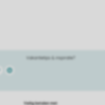
Vakantietips & inspiratie?
terest
Linkedin
Veilig betalen met