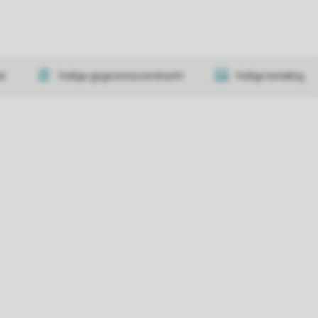
at
Veilige gegevensoverdracht
Veilige betaling