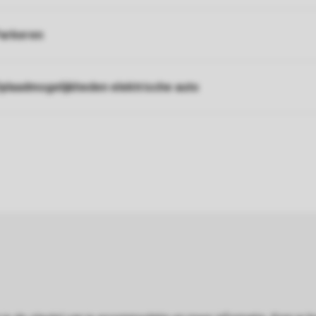
arkeren
plaadmogelijkheden elektrische auto