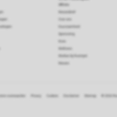
Affiliate
gen
Nieuwsbrief
kopen
Over ons
verkopen
Duurzaamheid
Sponsoring
Koos
Wellness
Werken bij Roompot
Nieuws
ene voorwaarden
Privacy
Cookies
Disclaimer
Sitemap
© 2026 R