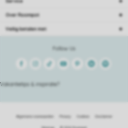
Service
Over Roompot
Veilig betalen met
Follow Us
Facebook
Instagram
Tiktok
Youtube
Pinterest
Linkedin
Spotify
Vakantietips & inspiratie?
Algemene voorwaarden
Privacy
Cookies
Disclaimer