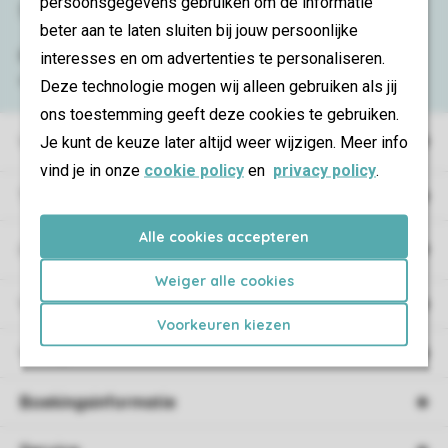
persoonsgegevens gebruiken om de informatie
Service & contact
beter aan te laten sluiten bij jouw persoonlijke
Bekijk de
veelgestelde vragen
of neem
interesses en om advertenties te personaliseren.
contact op met het
Contact Center
.
Deze technologie mogen wij alleen gebruiken als jij
ons toestemming geeft deze cookies te gebruiken.
Vakantieparken
Je kunt de keuze later altijd weer wijzigen. Meer info
vind je in onze
cookie policy
en
privacy policy
.
Type vakantie
Alle cookies accepteren
Campings
Weiger alle cookies
Vakantieverblijf
Voorkeuren kiezen
Verblijf
Boekingsinformatie