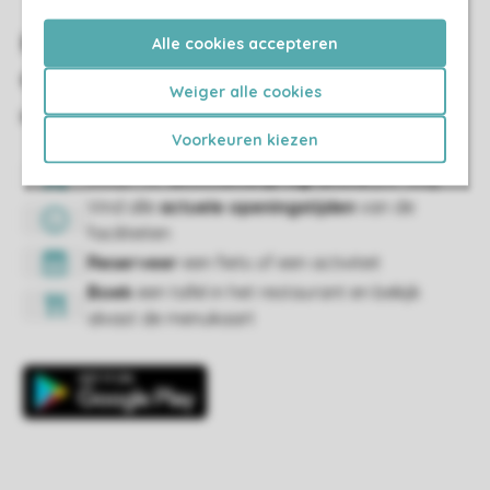
Alle cookies accepteren
Weiger alle cookies
Voorkeuren kiezen