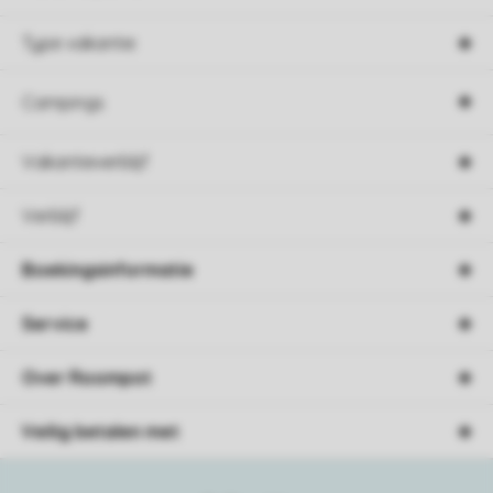
Type vakantie
Campings
Vakantieverblijf
Verblijf
Boekingsinformatie
Service
Over Roompot
Veilig betalen met