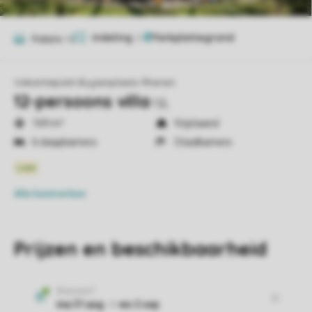
Indeling
2
Foto's
16
Vakantiepark Buytenplaets Rhenen
12-persoons villa
12L
169 m²
Vrijstaand
6 slaapkamers
3 badkamers
Alle
kenmerken
Prijzen en beschikbaarheid