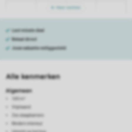
Meer nachten
Alle
kenmerken
Algemeen
169 m²
Vrijstaand
Zes slaapkamers
Modern interieur
Uitzicht op het bos