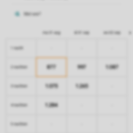
ma 31 aug
di 01 sep
wo 02 sep
-
-
-
1 nacht
877
997
1.087
2 nachten
1.075
1.265
-
3 nachten
1.284
-
-
4 nachten
-
-
-
5 nachten