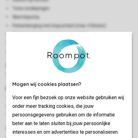
Twee verdiepingen
Warmtepomp
Fietsenberging met stopcontact (max. 4 fietsen)
Enkele traptreden in de accommodatie
Rookvrij
Huisdiervrij
Slaapkamer(s)
Zes slaapkamers met 2-persoonsbed
Mogen wij cookies plaatsen?
Buiten
Voor een fijn bezoek op onze website gebruiken wij
Terras
onder meer tracking cookies, die jouw
Terrasmeubilair
persoonsgegevens gebruiken om de informatie
Maximaal twee auto's parkeren bij de accommodatie
beter aan te laten sluiten bij jouw persoonlijke
Woon-/eetkamer
interesses en om advertenties te personaliseren.
Zithoek