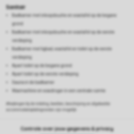
Sanitair
Badkamer met inloopdouche en wastafel op de begane
grond
Badkamer met inloopdouche en wastafel op de eerste
verdieping
Badkamer met ligbad, wastafel en toilet op de eerste
verdieping
Apart toilet op de begane grond
Apart toilet op de eerste verdieping
Sauna in de badkamer
Wasmachine en wasdroger in een centrale ruimte
Afwijkingen bij de indeling, beelden, beschrijving en afgebeelde
accommodatieplattegronden zijn mogelijk.
Controle over jouw gegevens & privacy