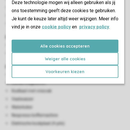
Deze technologie mogen wij alleen gebruiken als jij
Eethoek
ons toestemming geeft deze cookies te gebruiken.
HDMI-aansluiting
Je kunt de keuze later altijd weer wijzigen. Meer info
Flatscreen-tv
vind je in onze
cookie policy
en
privacy policy
.
Kindervoorzieningen
Campingbedje
Alle cookies accepteren
Kinderstoel
Weiger alle cookies
Keuken
Voorkeuren kiezen
Open keuken
Combi-magnetron
Koelkast met vriesvak
Vaatwasser
Waterkoker
Nespresso koffiemachine
Elektrische kookplaat (4-pits)