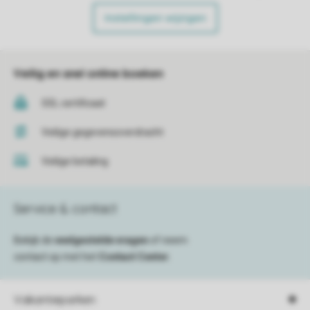
Instellingen wijzigen
Veilig en snel online boeken
SSL certificaat
Veilige gegevensoverdracht
Veilige betaling
Service & contact
Bekijk de
veelgestelde vragen
of neem
contact op met het
Contact Center
.
Vakantieparken