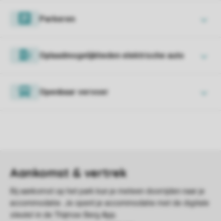
Parkeren
Oplaadmogelijkheden elektrische auto
Openbaar vervoer