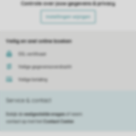
Controle over jouw gegevens & privacy
Instellingen wijzigen
Veilig en snel online boeken
SSL certificaat
Veilige gegevensoverdracht
Veilige betaling
Service & contact
Bekijk de
veelgestelde vragen
of neem
contact op met het
Contact Center
.