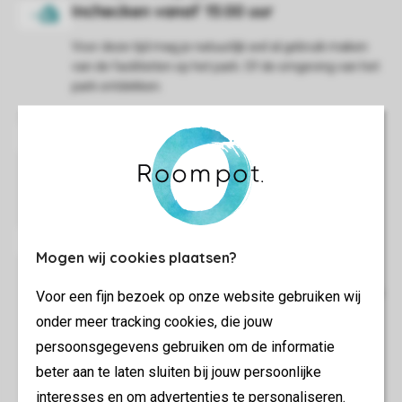
Voor deze tijd mag je natuurlijk wel al gebruik maken
van de faciliteiten op het park. Of de omgeving van het
park ontdekken.
De rest van de dag ben je natuurlijk wel van harte
welkom bij de faciliteiten op het park.
Mogen wij cookies plaatsen?
Wij vragen je de accommodatie bezemschoon achter
te laten, het afval weg te brengen, de vaatwasser uit te
Voor een fijn bezoek op onze website gebruiken wij
ruimen en het beddengoed te verzamelen.
onder meer tracking cookies, die jouw
persoonsgegevens gebruiken om de informatie
beter aan te laten sluiten bij jouw persoonlijke
interesses en om advertenties te personaliseren.