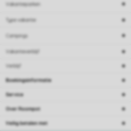
Vakantieparken
Type vakantie
Campings
Vakantieverblijf
Verblijf
Boekingsinformatie
Service
Over Roompot
Veilig betalen met