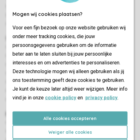
Huisdieren toegestaan
Mogen wij cookies plaatsen?
Huisdiervrij
Energielabel: C
Voor een fijn bezoek op onze website gebruiken wij
onder meer tracking cookies, die jouw
Slaapkamer(s)
persoonsgegevens gebruiken om de informatie
Aantal slaapkamers: 3
beter aan te laten sluiten bij jouw persoonlijke
Slaapkamers beneden: 1
interesses en om advertenties te personaliseren.
Slaapkamers boven: 3
Deze technologie mogen wij alleen gebruiken als jij
Slaapkamer beneden
ons toestemming geeft deze cookies te gebruiken.
Eénpersoonsbedden: 6
Je kunt de keuze later altijd weer wijzigen. Meer info
Boxspringbedden
vind je in onze
cookie policy
en
privacy policy
.
Eenpersoonsdekbedden en kussens
Buiten
Alle cookies accepteren
Tuin
Terras
Weiger alle cookies