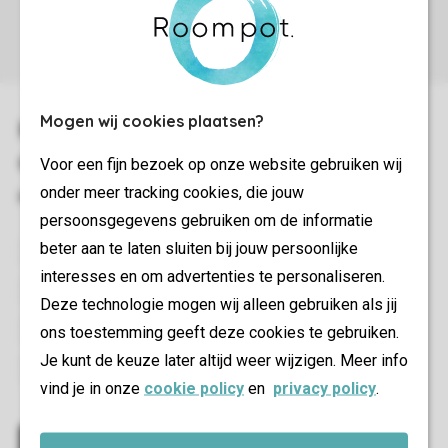
Mogen wij cookies plaatsen?
Voor een fijn bezoek op onze website gebruiken wij
onder meer tracking cookies, die jouw
persoonsgegevens gebruiken om de informatie
beter aan te laten sluiten bij jouw persoonlijke
interesses en om advertenties te personaliseren.
Deze technologie mogen wij alleen gebruiken als jij
ons toestemming geeft deze cookies te gebruiken.
Je kunt de keuze later altijd weer wijzigen. Meer info
vind je in onze
cookie policy
en
privacy policy
.