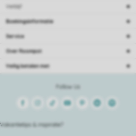
Verblijf
Boekingsinformatie
Service
Over Roompot
Veilig betalen met
Follow Us
Facebook
Instagram
Tiktok
Youtube
Pinterest
Linkedin
Spotify
Vakantietips & inspiratie?