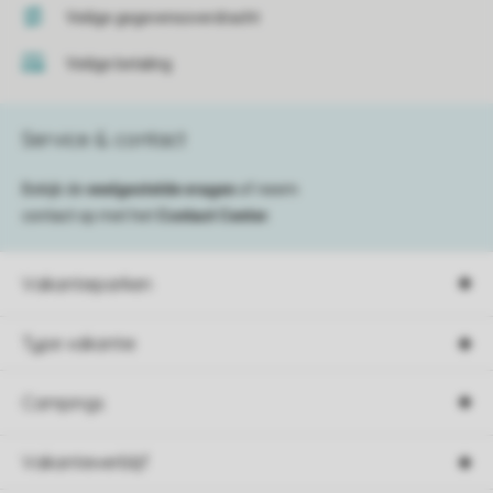
Veilige gegevensoverdracht
Veilige betaling
Service & contact
Bekijk de
veelgestelde vragen
of neem
contact op met het
Contact Center
.
Vakantieparken
Type vakantie
Campings
Vakantieverblijf