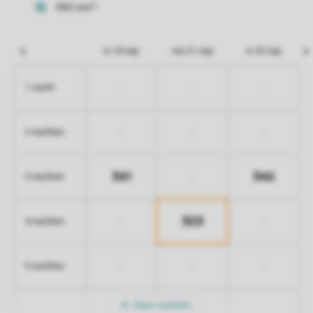
vr 18 sep
ma 21 sep
vr 25 sep
-
-
-
1 nacht
-
-
-
2 nachten
341
346
-
3 nachten
303
-
-
4 nachten
-
-
-
5 nachten
Meer nachten