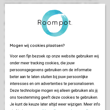
tent heeft een veranda met een picknicktafel. Je maakt
gratis gebruik van wifi.
Algemeen
Circa 38 m²
Twee slaapkamers
Elektrische kachel
Mogen wij cookies plaatsen?
Gratis wifi
Voor een fijn bezoek op onze website gebruiken wij
Geschikt voor 6 personen
onder meer tracking cookies, die jouw
Rookvrij
persoonsgegevens gebruiken om de informatie
Huisdiervrij
beter aan te laten sluiten bij jouw persoonlijke
Slaapkamer(s)
interesses en om advertenties te personaliseren.
Aantal slaapkamers: 2
Deze technologie mogen wij alleen gebruiken als jij
Aantal stapelbedden: 2
ons toestemming geeft deze cookies te gebruiken.
Aantal tweepersoonsbedden: 1
Je kunt de keuze later altijd weer wijzigen. Meer info