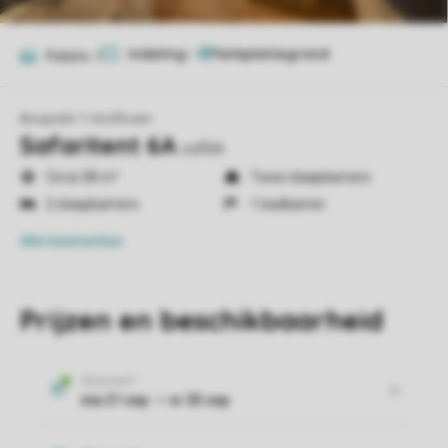
Indeling
1
Foto's
5
Bospark 't Wolfsven
Safaritent 6A
saf6A
Circa 38 m²
Twee slaapkamers
2 slaapkamers
1 badkamer
Alle
kenmerken
Prijzen en beschikbaarheid