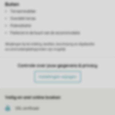
Buiten
Terrasmeubilair
Overdekt terras
Picknicktafel
Parkeren in de buurt van de accommodatie
Afwijkingen bij de indeling, beelden, beschrijving en afgebeelde
accommodatieplattegronden zijn mogelijk.
Controle over jouw gegevens & privacy
Instellingen wijzigen
Veilig en snel online boeken
SSL certificaat