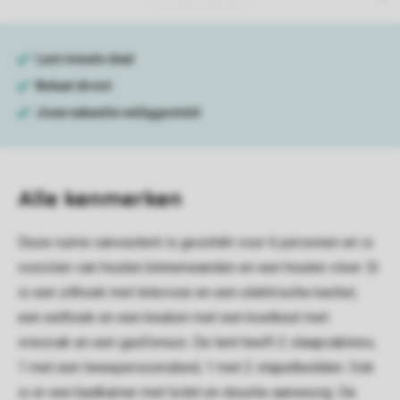
Alle
kenmerken
Deze ruime canvastent is geschikt voor 6 personen en is
voorzien van houten binnenwanden en een houten vloer. Er
is een zithoek met televisie en een elektrische kachel,
een eethoek en een keuken met een koelkast met
vriesvak en een gasfornuis. De tent heeft 2 slaapcabines,
1 met een tweepersoonsbed, 1 met 2 stapelbedden. Ook
is er een badkamer met toilet en douche aanwezig. De