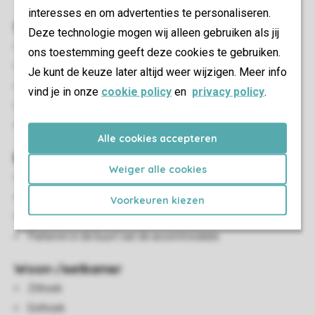
interesses en om advertenties te personaliseren.
Slaapkamer(s)
Deze technologie mogen wij alleen gebruiken als jij
Aantal slaapkamers: 3
ons toestemming geeft deze cookies te gebruiken.
Aantal tweepersoonsbedden: 1
Je kunt de keuze later altijd weer wijzigen. Meer info
Eénpersoonsbedden: 2
vind je in onze
cookie policy
en
privacy policy
.
Bedstee
Eenpersoonsdekbedden en kussens
Alle cookies accepteren
Buiten
Weiger alle cookies
Terrasmeubilair
Overdekt terras
Voorkeuren kiezen
Picknicktafel
Parkeren in de buurt van de accommodatie
Woon-/eetkamer
Zithoek
Eethoek