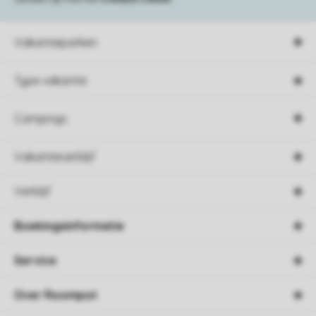
Vakantieparken
Type vakantie
Campings
Vakantieverblijf
Verblijf
Boekingsinformatie
Service
Over Roompot