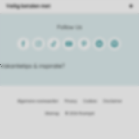
Veilig betalen met
Follow Us
Facebook
Instagram
Tiktok
Youtube
Pinterest
Linkedin
Spotify
Vakantietips & inspiratie?
Algemene voorwaarden
Privacy
Cookies
Disclaimer
Sitemap
© 2026 Roompot