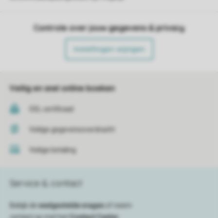
Controle over jouw gegevens & privacy
Instellingen wijzigen
Veilig en snel online boeken
SSL certificaat
Veilige gegevensoverdracht
Veilige betaling
Service & contact
Bekijk de
veelgestelde vragen
of neem
contact op met het
Contact Center
.