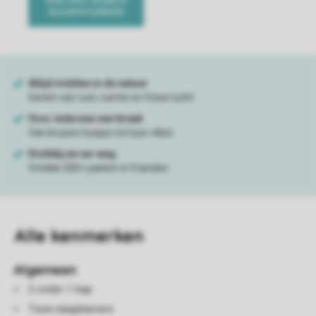
Alle
kenmerken
Algemeen
2-onder-1-kap
Twee slaapkamers