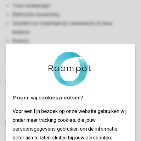
Twee verdiepingen
Elektrische verwarming
Geschikt voor maximaal vier volwassenen en twee
kinderen
Rookvrij
Huisdieren toegestaan
Voor dit accommodatietype kan er bij aankomst een
borgsom gevraagd worden van £ 100
Slaapkamer(s)
2-persoonsbedbank
Mogen wij cookies plaatsen?
Slaapkamer met 2-persoonsbed en flatscreen-tv
Slaapkamer met twee 1-persoonsbedden en flatscreen-tv
Voor een fijn bezoek op onze website gebruiken wij
onder meer tracking cookies, die jouw
Buiten
persoonsgegevens gebruiken om de informatie
Terras
beter aan te laten sluiten bij jouw persoonlijke
Terrasmeubilair