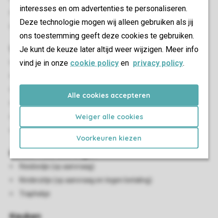
interesses en om advertenties te personaliseren.
Parkeren bij de accommodatie
Deze technologie mogen wij alleen gebruiken als jij
Parkeren op de centrale parkeerplaats
ons toestemming geeft deze cookies te gebruiken.
Woon-/eetkamer
Je kunt de keuze later altijd weer wijzigen. Meer info
vind je in onze
cookie policy
en
privacy policy
.
Zithoek
Eethoek
Elektrische verwarming
Alle cookies accepteren
HDMI-aansluiting
Weiger alle cookies
Smart-tv
Streamingdiensten beschikbaar
Voorkeuren kiezen
Kindervoorzieningen
Reisbedje (op aanvraag)
Kinderzitje (op aanvraag en tegen betaling)
Traphekje
Keuken