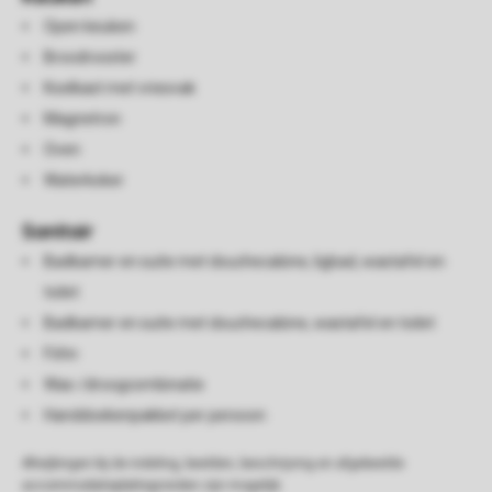
Open keuken
Broodrooster
Koelkast met vriesvak
Magnetron
Oven
Waterkoker
Sanitair
Badkamer en suite met douchecabine, ligbad, wastafel en
toilet
Badkamer en suite met douchecabine, wastafel en toilet
Föhn
Was-/droogcombinatie
Handdoekenpakket per persoon
Afwijkingen bij de indeling, beelden, beschrijving en afgebeelde
accommodatieplattegronden zijn mogelijk.