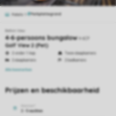
Foto's
11
Belton View
4-6-persoons bungalow
4-6CP
Golf View 2 (Pet)
2-onder-1-kap
Twee slaapkamers
2 slaapkamers
2 badkamers
Alle
kenmerken
Prijzen en beschikbaarheid