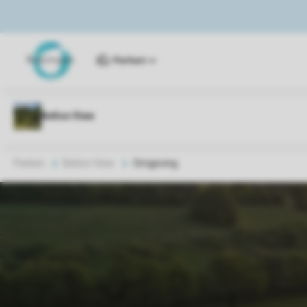
Parken
Parken
Belton View
Omgeving