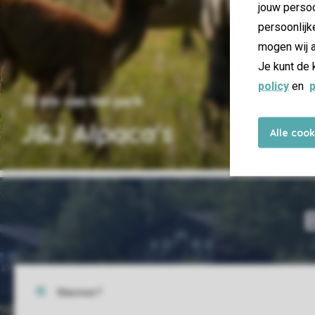
jouw persoo
persoonlijk
mogen wij a
Je kunt de 
policy
en
p
15 km van het park
J&J Alpaca's
Alle coo