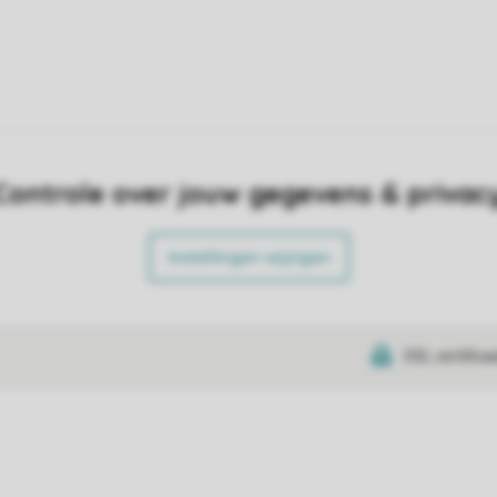
Controle over jouw gegevens & privac
Instellingen wijzigen
SSL certifica