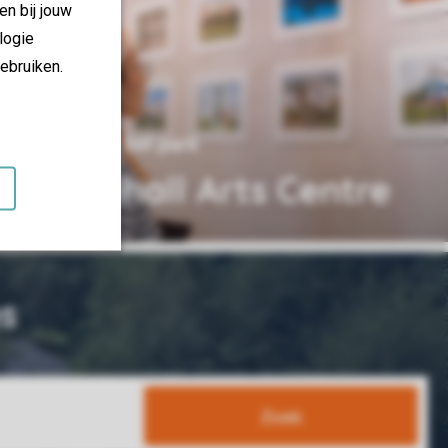
en bij jouw
logie
ebruiken.
5 km van het park
Guildhall Arts Centre
s
Zoek