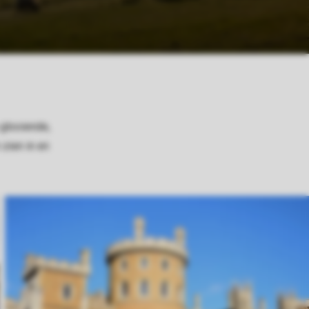
 glooiende,
 zien in en