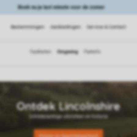
Boek nu je last minute voor de zomer
Bestemmingen
Aanbiedingen
Service & Contact
Prijzen en beschikbaarheid