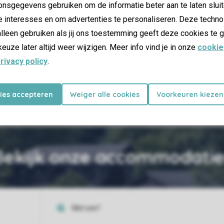
nsgegevens gebruiken om de informatie beter aan te laten sluit
e interesses en om advertenties te personaliseren. Deze techno
lleen gebruiken als jij ons toestemming geeft deze cookies te g
keuze later altijd weer wijzigen. Meer info vind je in onze
cookie
11 km van het park
rivacy policy
.
Ancaster Karting and
Leisure
kies accepteren
Weiger alle cookies
Voorkeuren kiezen
Bekijk onze accommodatie