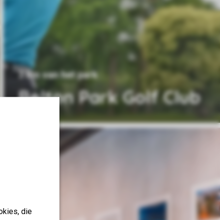
3 km van het park
Belton Park Golf Club
okies, die