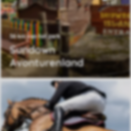
56 km van het park
Sundown
Avonturenland