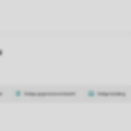
y
at
Veilige gegevensoverdracht
Veilige betaling