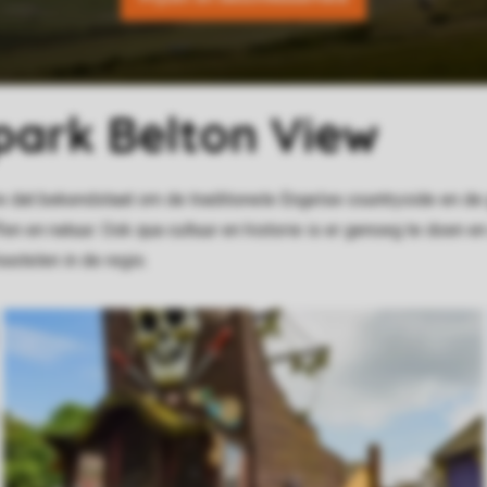
ark Belton View
re dat bekendstaat om de traditionele Engelse countryside en de
fen en natuur. Ook qua cultuur en historie is er genoeg te doen en
astelen in de regio.