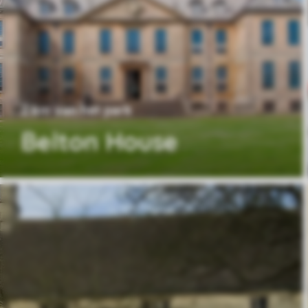
2 km van het park
Belton House