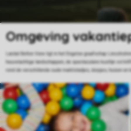
Omgeving vakantiep
Landal Belton View ligt in het Engelse graafschap Lincolnshi
heuvelachtige landschappen, de spectaculaire kustlijn vol klif
rond de verschillende oude marktstadjes, dorpjes, huizen en k