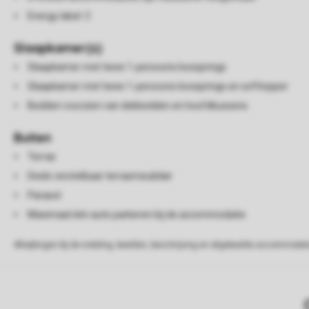
Energy label: C
Slaapkamer(s)
Slaapkamer met twee 1-persoons boxsprings
Slaapkamer met twee 1-persoons boxsprings en softtopper
Bedden voorzien van dekbedden en hoofdkussens
Buiten
Terras
Deels verstelbaar terrasmeubilair
Parasol
Maximaal één auto parkeren bij de accommodatie
Afwijkingen bij de indeling, beelden, beschrijving en afgebeelde accommodati