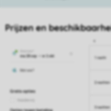
Prijzen en beschikbaarhe
1 nacht
2 nachten
3 nachten