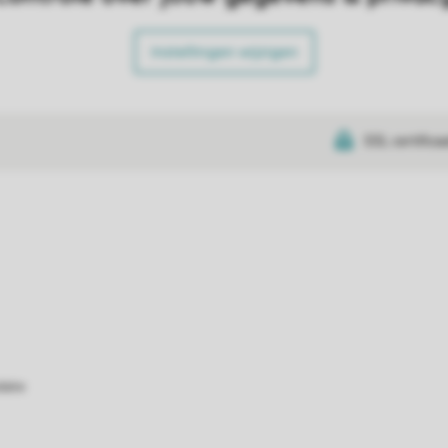
Instellingen wijzigen
SSL certifica
atie