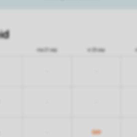
id
ma 21 sep
vr 25 sep
-
-
-
-
589
-