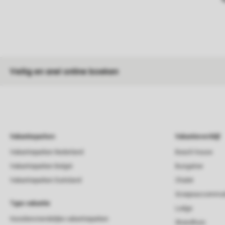
Veilig en snel online boeken
Vakantieparken
Vakantieverblijf
Vakantieparken Nederland
Beach house
Vakantieparken België
Bungalow
Vakantieparken Duitsland
Chalet
Groepsaccommod
Type vakantie
Lodge
Huisdiervriendelijke vakantieparken
Strandhuis