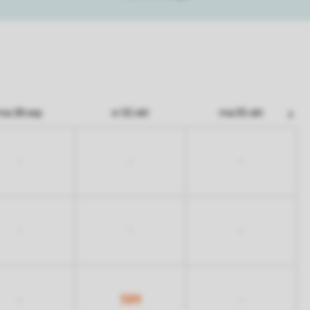
ma 28 sep
vr 02 okt
ma 05 okt
-
-
-
-
-
-
589
-
-