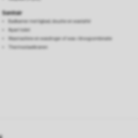
Sanitair
Badkamer met ligbad, douche en wastafel
Apart toilet
Wasmachine en wasdroger of was-/droogcombinatie
Thermostaatkranen
y