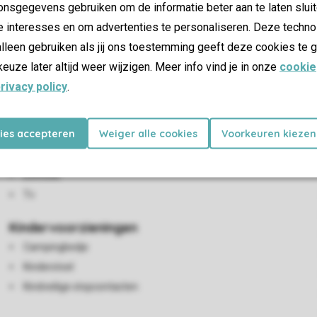
nsgegevens gebruiken om de informatie beter aan te laten sluit
e interesses en om advertenties te personaliseren. Deze techno
lleen gebruiken als jij ons toestemming geeft deze cookies te g
keuze later altijd weer wijzigen. Meer info vind je in onze
cookie
rivacy policy
.
kies accepteren
Weiger alle cookies
Voorkeuren kiezen
Woon-/eetkamer
Zithoek
Eethoek
Tv
Kindervoorzieningen
Campingbedje
Kinderstoel
Kindveilige stopcontacten