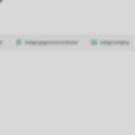
at
Veilige gegevensoverdracht
Veilige betaling