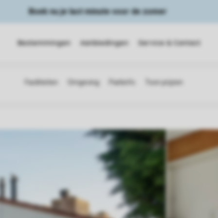
Boek nu je last minute voor de zomer
Bestemmingen
Aanbiedingen
Service & Contact