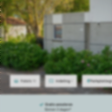
Foto's
19
Indeling
1