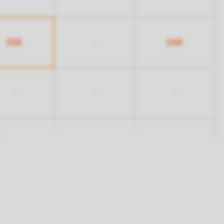
558
548
-
-
-
-