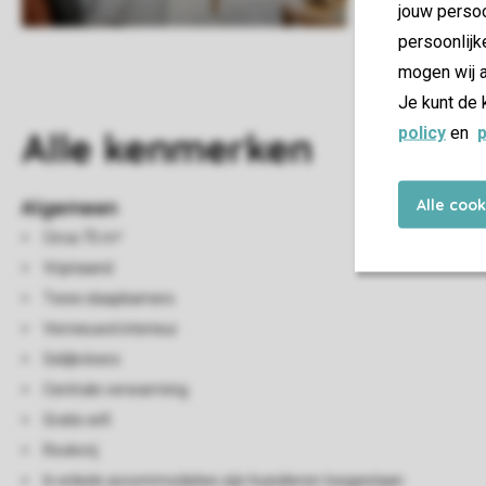
jouw persoo
persoonlijk
mogen wij a
Je kunt de 
policy
en
p
Alle
kenmerken
Alle coo
Algemeen
Circa 75 m²
Vrijstaand
Twee slaapkamers
Vernieuwd interieur
Gelijkvloers
Centrale verwarming
Gratis wifi
Rookvrij
In enkele accommodaties zijn huisdieren toegestaan