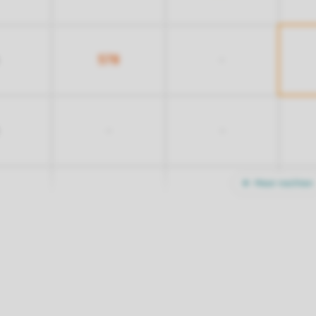
578
-
-
-
Meer nachten