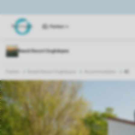
Parken
Parken
Beach Resort Ooghduyne
Accommodaties
4C