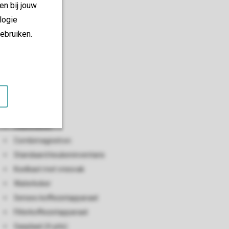
en bij jouw
logie
ebruiken.
Keuken
Open keuken
Vaatwasser
Combimagnetron
Standaard keukeninventaris
Koelkast met vriesvak
Waterkoker
Senseo koffiezetapparaat
Filterkoffiezetapparaat
Gasplaat (4-pits)