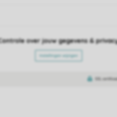
Controle over jouw gegevens & privac
Instellingen wijzigen
SSL certifica