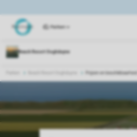
Parken
Parken
Beach Resort Ooghduyne
Prijzen en beschikbaarhei