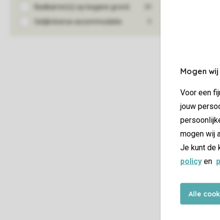
Mogen wij
Voor een fi
jouw persoo
persoonlijk
mogen wij a
Je kunt de 
policy
en
p
Alle coo