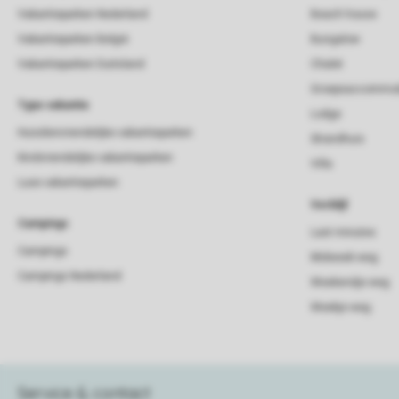
Vakantieparken Nederland
Beach house
Vakantieparken België
Bungalow
Vakantieparken Duitsland
Chalet
Groepsaccommod
Type vakantie
Lodge
Huisdiervriendelijke vakantieparken
Strandhuis
Kindvriendelijke vakantieparken
Villa
Luxe vakantieparken
Verblijf
Campings
Last minutes
Campings
Midweek weg
Campings Nederland
Weekendje weg
Weekje weg
Service & contact