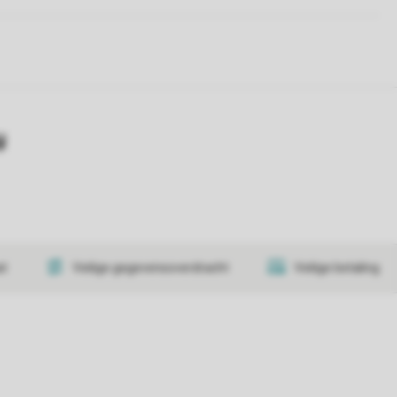
y
at
Veilige gegevensoverdracht
Veilige betaling