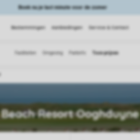
Boek nu je last minute voor de zomer
Bestemmingen
Aanbiedingen
Service & Contact
d