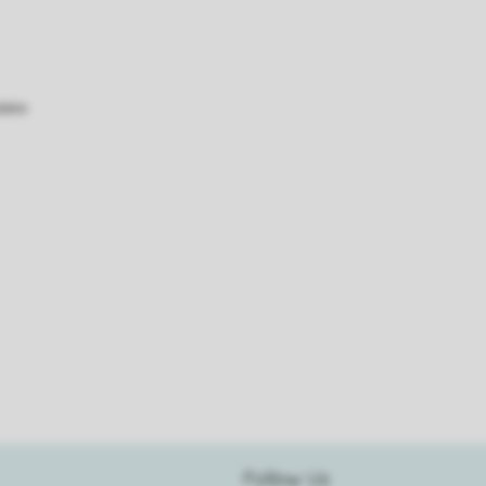
atie
Follow Us