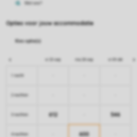
Opties voor jouw accommodatie
vr 25 sep
ma 28 sep
vr 09 okt
-
-
-
1 nacht
-
-
-
2 nachten
612
546
-
3 nachten
600
-
-
4 nachten