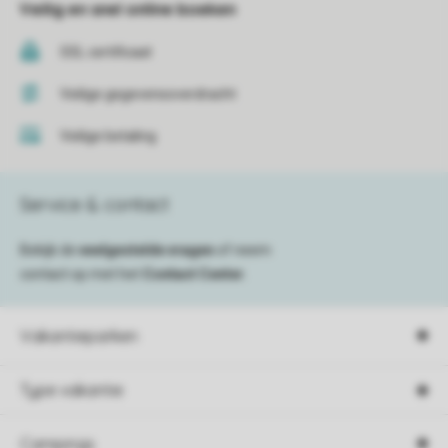
Veilig en snel online boeken
SSL certificaat
Veilige gegevensoverdracht
Veilige betaling
Service & contact
Bekijk de
veelgestelde vragen
of neem
contact op met het
Contact Center
.
Vakantieparken
Type vakantie
Campings