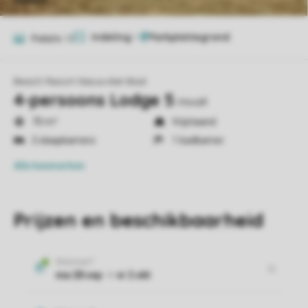
Indeling
1
Foto's
10
Beach Resort Nieuwvliet-Bad
4-persoons Lodge 5
miva4
70 m²
Vrijstaand
2 slaapkamers
1 badkamer
Alle
kenmerken
Prijzen en beschikbaarheid