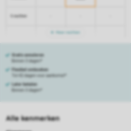
-
-
-
5 nachten
Meer nachten
Alle
kenmerken