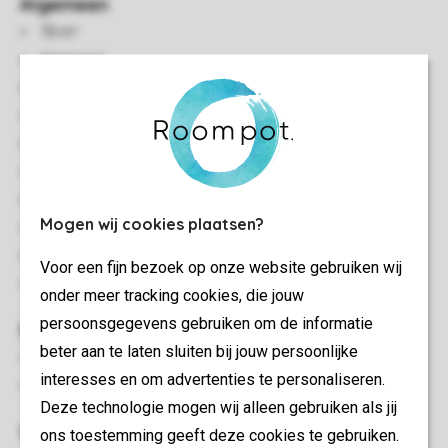
Algemeen
70 m²
Vrijstaand
Twee slaapkamers
Oprijplank aanwezig
Gelijkvloers
Rolstoeltoegankelijk
Geschikt voor 4 personen
Mogen wij cookies plaatsen?
Op voorkeur te reserveren: laadpaal elektrische auto
Rookvrij
Voor een fijn bezoek op onze website gebruiken wij
In enkele accommodaties zijn huisdieren toegestaan
onder meer tracking cookies, die jouw
persoonsgegevens gebruiken om de informatie
Slaapkamer(s)
beter aan te laten sluiten bij jouw persoonlijke
Twee slaapkamers met twee 1-persoons boxsprings en tv
interesses en om advertenties te personaliseren.
Bedden voorzien van dekbedden en hoofdkussens
Deze technologie mogen wij alleen gebruiken als jij
Woon-/eetkamer
ons toestemming geeft deze cookies te gebruiken.