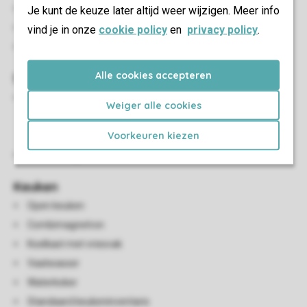
Zithoek
Je kunt de keuze later altijd weer wijzigen. Meer info
Eethoek
vind je in onze
cookie policy
en
privacy policy
.
Smart-tv
Alle cookies accepteren
Sanitair
Aangepaste badkamer met vlakke douche met
Weiger alle cookies
douchezitje zonder armleuningen, verstelbare spiegel,
Voorkeuren kiezen
wastafel en toilet met beugels
Was-/droogcombinatie
Keuken
Open keuken
Combimagnetron
Koelkast met vriesvak
Vaatwasser
Waterkoker
Standaard keukeninventaris