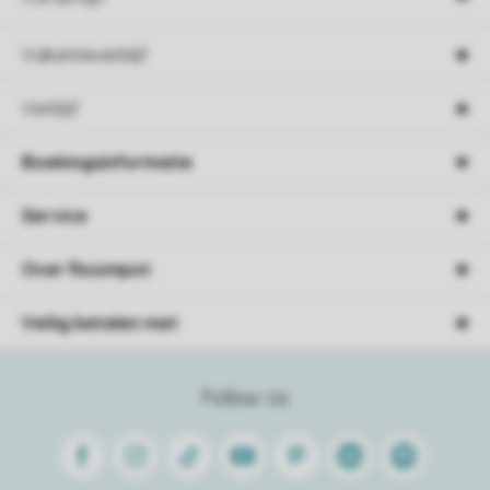
Vakantieverblijf
Verblijf
Boekingsinformatie
Service
Over Roompot
Veilig betalen met
Follow Us
Facebook
Instagram
Tiktok
Youtube
Pinterest
Linkedin
Spotify