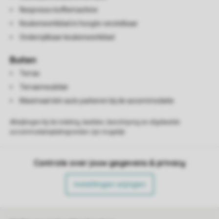
Nespresso koffiemachine
Keukenwerkblad in hoogte verstelbaar
Onderrijdbaar keukenwerkblad
Buiten
Terras
Terrasmeubilair
Maximaal één auto parkeren bij de accommodatie
Afwijkingen bij de indeling, beelden, beschrijving en afgebeelde
accommodatieplattegronden zijn mogelijk.
Controle over jouw gegevens & privacy
Instellingen wijzigen