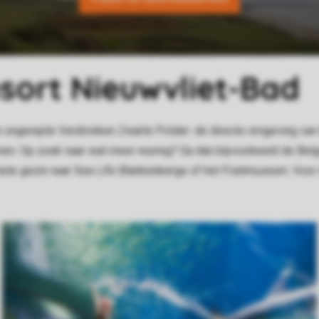
ort Nieuwvliet-Bad
de ongerepte Verdronken Zwarte Polder: de directe omgeving va
men. Op zoek naar wat meer reuring? Ga dan bijvoorbeeld de Bel
hele gezin naar Sea Life Blankenberge of het Frietmuseum. Voor