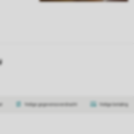
y
at
Veilige gegevensoverdracht
Veilige betaling