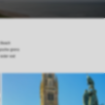
n Beach
gische grens
 ieder wat