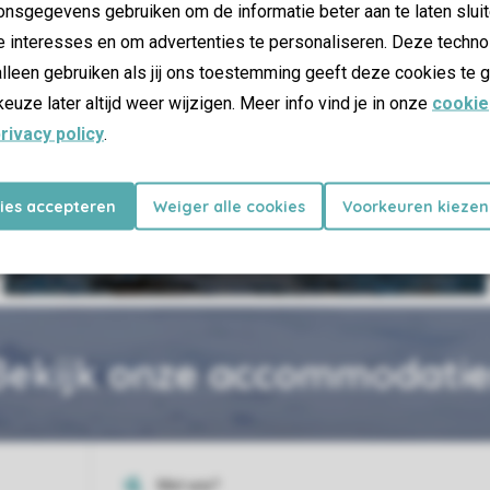
nsgegevens gebruiken om de informatie beter aan te laten sluit
e interesses en om advertenties te personaliseren. Deze techno
lleen gebruiken als jij ons toestemming geeft deze cookies te g
keuze later altijd weer wijzigen. Meer info vind je in onze
cookie
rivacy policy
.
31 km van het park
kies accepteren
Weiger alle cookies
Voorkeuren kiezen
Boudewijn Sea Park
Bekijk onze accommodatie