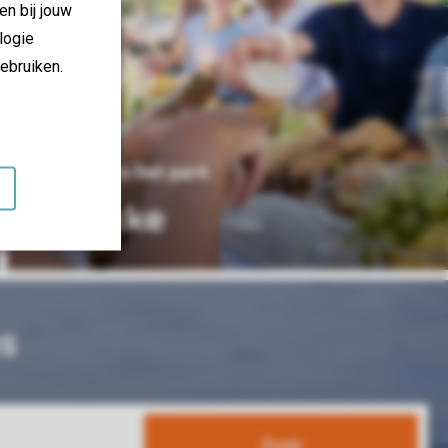
en bij jouw
logie
ebruiken.
15 km van het park
Knokke
s
Zoek