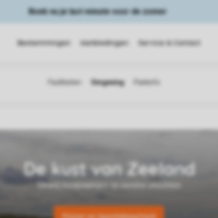
Boek nu je last minute voor de zomer
Bestemmingen
Aanbiedingen
Service & Contact
Prijzen en beschikbaarheid