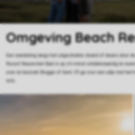
Omgeving Beach Res
Een wandeling langs het uitgestrekte strand of dwars door 
Resort Nieuwvliet-Bad is op z'n minst ontdekwaardig te noe
over en bezoek Brugge of Gent. Of ga voor een uitje met het 
wils.