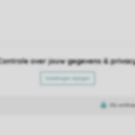
Controle over jouw gegevens & privac
Instellingen wijzigen
SSL certifica