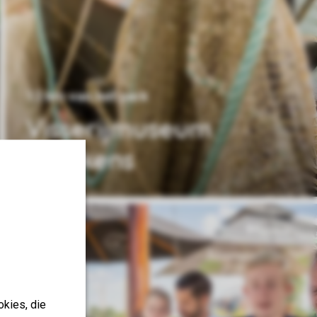
13 km van het park
Visserijmuseum
Breskens
okies, die