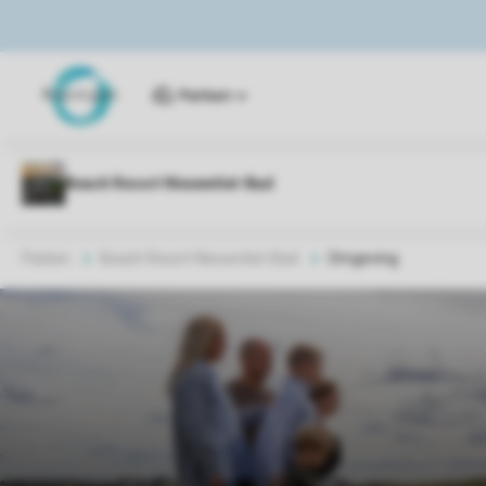
Parken
Parken
Beach Resort Nieuwvliet-Bad
Omgeving