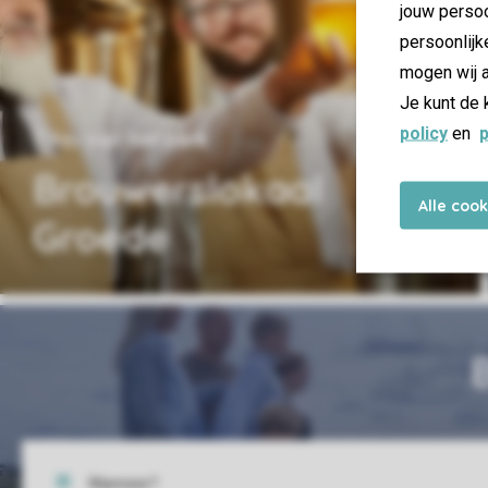
jouw persoo
persoonlijk
mogen wij a
Je kunt de 
policy
en
p
7 km van het park
Brouwerslokaal
Alle coo
Groede