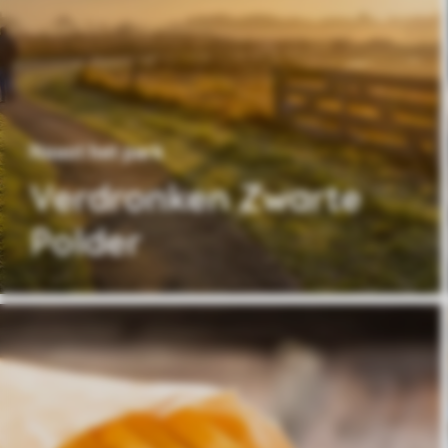
Naast het park
Verdronken Zwarte
Polder