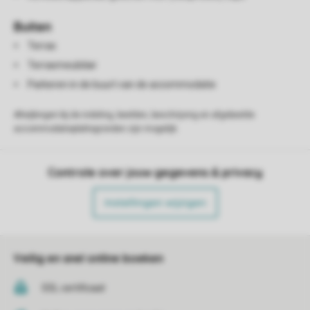
Buiten
Terras
Terrasmeubilair
Parkeren in de buurt van de accommodatie
Afwijkingen bij de indeling, beelden, beschrijving en afgebeelde
accommodatieplattegronden zijn mogelijk.
Controle over jouw gegevens & privacy
Instellingen wijzigen
Veilig en snel online boeken
SSL certificaat