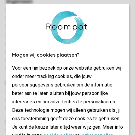
Algemeen
71 m²
Vrijstaand
Drie slaapkamers
Gelijkvloers
Geschikt voor 4 volwassenen en 2 kinderen
Bolderwagen
Mogen wij cookies plaatsen?
Rookvrij
Voor een fijn bezoek op onze website gebruiken wij
In enkele accommodaties zijn huisdieren toegestaan
onder meer tracking cookies, die jouw
Slaapkamer(s)
persoonsgegevens gebruiken om de informatie
Twee slaapkamers met twee 1-persoons boxsprings en tv
beter aan te laten sluiten bij jouw persoonlijke
Kinderslaapkamer met stapelbed
interesses en om advertenties te personaliseren.
Bedden voorzien van dekbedden en hoofdkussens
Deze technologie mogen wij alleen gebruiken als jij
ons toestemming geeft deze cookies te gebruiken.
Woon-/eetkamer
Je kunt de keuze later altijd weer wijzigen. Meer info
Zithoek