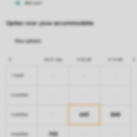
Opties voor jouw accommodatie
ma 21 sep
vr 02 okt
vr 16 okt
-
-
-
1 nacht
-
-
-
2 nachten
645
848
-
3 nachten
705
-
-
4 nachten