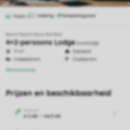
Indeling
1
Foto's
8
Beach Resort Nieuwvliet-Bad
4+2-persoons Lodge
kooslodge
71 m²
Vrijstaand
3 slaapkamers
2 badkamers
Alle
kenmerken
Prijzen en beschikbaarheid