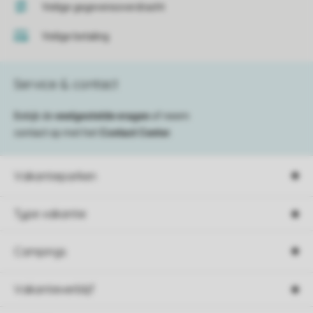
Veilige gegevensoverdracht
Veilige betaling
Service & contact
Bekijk de
veelgestelde vragen
of neem
contact op met het
Contact Center
.
Vakantieparken
Type vakantie
Campings
Vakantieverblijf