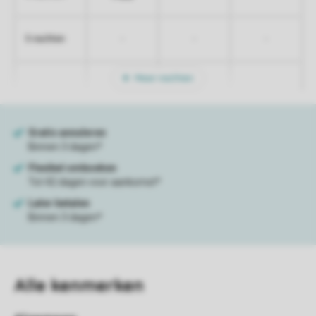
-
-
-
5 nachten
Meer nachten
Alle
kenmerken