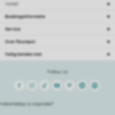
Verblijf
Boekingsinformatie
Service
Over Roompot
Veilig betalen met
Follow Us
Facebook
Instagram
Tiktok
Youtube
Pinterest
Linkedin
Spotify
Vakantietips & inspiratie?