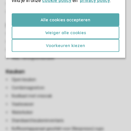
vind je in onze
cookie policy
en
privacy policy
.
Eethoek
Smart-tv
Alle cookies accepteren
Sanitair
Weiger alle cookies
Badkamer en suite met douchecabine, wastafel en toilet
Badkamer met douchecabine en wastafel
Voorkeuren kiezen
Apart toilet
Was-/droogcombinatie
Keuken
Open keuken
Combimagnetron
Koelkast met vriesvak
Vaatwasser
Waterkoker
Standaard keukeninventaris
Koffiezetapparaat geschikt voor (Nespresso) cups