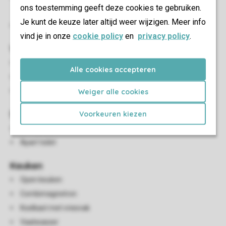
ons toestemming geeft deze cookies te gebruiken.
verdieping
Je kunt de keuze later altijd weer wijzigen. Meer info
Bedden voorzien van dekbedden en hoofdkussens
vind je in onze
cookie policy
en
privacy policy
.
Woon-/eetkamer
Zithoek
Alle cookies accepteren
Eethoek
Smart-tv
Weiger alle cookies
Sanitair
Voorkeuren kiezen
Badkamer met douche
Apart toilet
Keuken
Open keuken
Combimagnetron
Koelkast met vriesvak
Vaatwasser