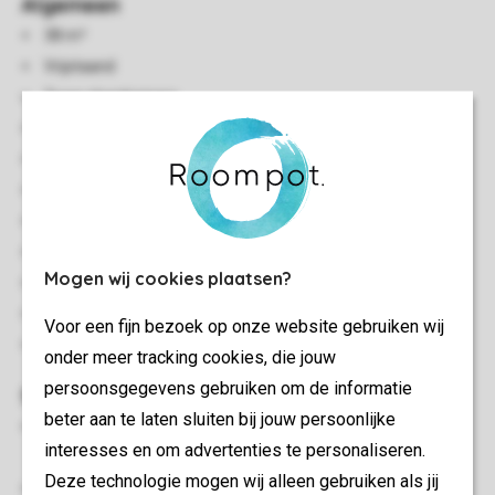
Algemeen
38 m²
Vrijstaand
Twee slaapkamers
Gelegen in de duinen
Twee verdiepingen
Vloerverwarming
Geschikt voor 4 personen
Kluisje
Mogen wij cookies plaatsen?
Op voorkeur te reserveren: airconditioning
Rookvrij
Voor een fijn bezoek op onze website gebruiken wij
In enkele accommodaties zijn huisdieren toegestaan
onder meer tracking cookies, die jouw
persoonsgegevens gebruiken om de informatie
Slaapkamer(s)
beter aan te laten sluiten bij jouw persoonlijke
Slaapkamer met twee 1-persoons boxsprings en smart-tv
interesses en om advertenties te personaliseren.
op de begane grond
Deze technologie mogen wij alleen gebruiken als jij
Slaapkamer met twee 1-persoons boxsprings op de eerste