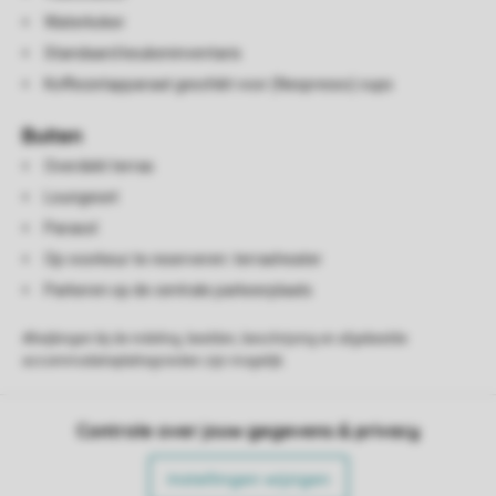
Waterkoker
Standaard keukeninventaris
Koffiezetapparaat geschikt voor (Nespresso) cups
Buiten
Overdekt terras
Loungeset
Parasol
Op voorkeur te reserveren: terrasheater
Parkeren op de centrale parkeerplaats
Afwijkingen bij de indeling, beelden, beschrijving en afgebeelde
accommodatieplattegronden zijn mogelijk.
Controle over jouw gegevens & privacy
Instellingen wijzigen