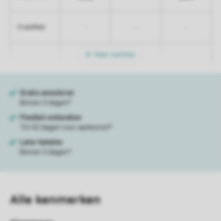
-
-
-
5 nachten
Meer nachten
Alle
kenmerken