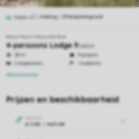
Indeling
2
Foto's
6
Beach Resort Nieuwvliet-Bad
4-persoons Lodge 9
beho4
38 m²
Vrijstaand
2 slaapkamers
1 badkamer
Alle
kenmerken
Prijzen en beschikbaarheid