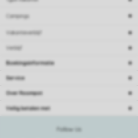
Campings
Vakantieverblijf
Verblijf
Boekingsinformatie
Service
Over Roompot
Veilig betalen met
Follow Us