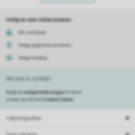
Veilig en snel online boeken
SSL certificaat
Veilige gegevensoverdracht
Veilige betaling
Service & contact
Bekijk de
veelgestelde vragen
of neem
contact op met het
Contact Center
.
Vakantieparken
Type vakantie