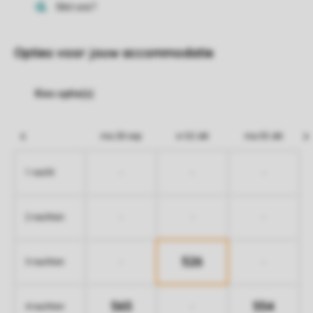
Opties voor jouw accommodatie
ma 28 sep
vr 02 okt
ma 05 okt
-
-
-
1 nacht
-
-
-
2 nachten
526
-
-
3 nachten
565
554
-
4 nachten