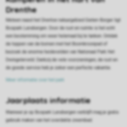
Drenthe
Meteen naast het Drentse natuurgebied Gieten-Borger ligt
Bospark Lunsbergen. Door de rust en ruimte is het echt
een bestemming om weer helemaal bij te tanken. Ontdek
de toppen van de bomen met het Boomkroonpad of
bezoek de enorme heidevelden van Nationaal Park Het
Dwingelerveld. Dankzij de vele voorzieningen, de rust en
de goede service heb je zeker een perfecte vakantie.
Meer informatie over het park
Jaarplaats informatie
Wanneer je op Bospark Lunsbergen verblijft mag je gratis
gebruik maken van het overdekte zwembad.