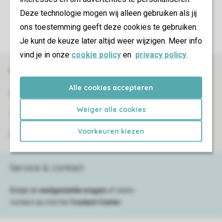
Controle over jouw gegevens & privacy
Deze technologie mogen wij alleen gebruiken als jij
ons toestemming geeft deze cookies te gebruiken.
Instellingen wijzigen
Je kunt de keuze later altijd weer wijzigen. Meer info
vind je in onze
cookie policy
en
privacy policy
.
Veilig en snel online boeken
Alle cookies accepteren
SSL certificaat
Weiger alle cookies
Veilige gegevensoverdracht
Voorkeuren kiezen
Veilige betaling
Service & contact
Bekijk de
veelgestelde vragen
of neem
contact op met het
Contact Center
.