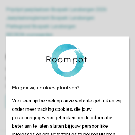
Prijslijst jaarplaatsen Bospark Lunsbergen 2026
Jaarplaatsreglement Bospark Lunsbergen
Plattegrond Bospark Lunsbergen
RECRON voorwaarden
Meer informatie
Wil je meer informatie ontvangen? Of is je interesse
gewekt en wil je een eigen jaarplaats op Bospark
Lunsbergen?
Mogen wij cookies plaatsen?
Voor een fijn bezoek op onze website gebruiken wij
Neem contact op
onder meer tracking cookies, die jouw
persoonsgegevens gebruiken om de informatie
beter aan te laten sluiten bij jouw persoonlijke
interesses en om advertenties te personaliseren.