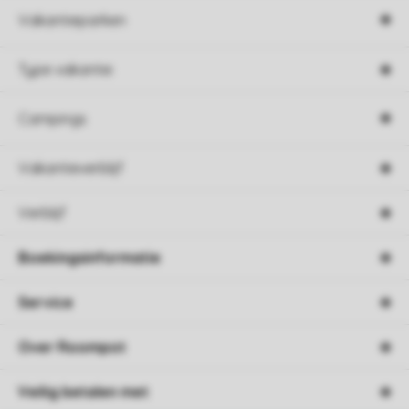
Vakantieparken
Type vakantie
Campings
Vakantieverblijf
Verblijf
Boekingsinformatie
Service
Over Roompot
Veilig betalen met