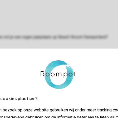
en wil je een eigen jaarplaats op Beach Resort Kamperland?
Controle over jouw gegevens & privac
 cookies plaatsen?
jn bezoek op onze website gebruiken wij onder meer tracking co
Instellingen wijzigen
nsgegevens gebruiken om de informatie beter aan te laten sluit