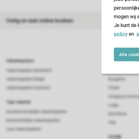
persoonlijk
mogen wij a
Veilig en snel online boeken
Je kunt de 
policy
en
p
Alle coo
Vakantieparken
Vakantieverblijf
Vakantieparken Nederland
Beach house
Vakantieparken België
Bungalow
Vakantieparken Duitsland
Chalet
Groepsaccommod
Type vakantie
Lodge
Huisdiervriendelijke vakantieparken
Strandhuis
Kindvriendelijke vakantieparken
Villa
Luxe vakantieparken
Verblijf