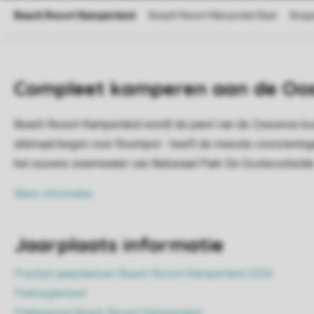
Compleet kamperen aan de Oos
Beach Resort Kamperland wordt de parel van de Zeeuwse kust 
allemaal begon voor Roompot - heeft de meeste voorzieninge
het zuivere zwemwater van Nationaal Park De Oosterschelde
Meer informatie
Jaarplaats informatie
Prijslijst jaarplaatsen Beach Resort Kamperland 2026
Parkreglement
Plattegrond Beach Resort Kamperland