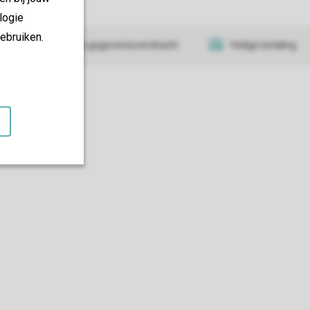
logie
ebruiken.
at
Veilige gegevensoverdracht
Veilige betaling