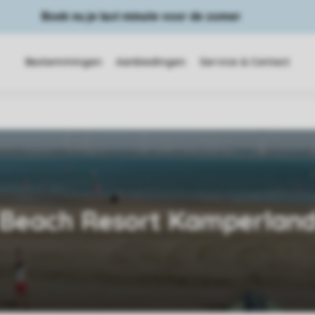
Boek nu je last minute voor de zomer
Bestemmingen
Aanbiedingen
Service & Contact