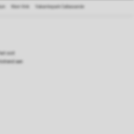
et ooit
tstrand aan