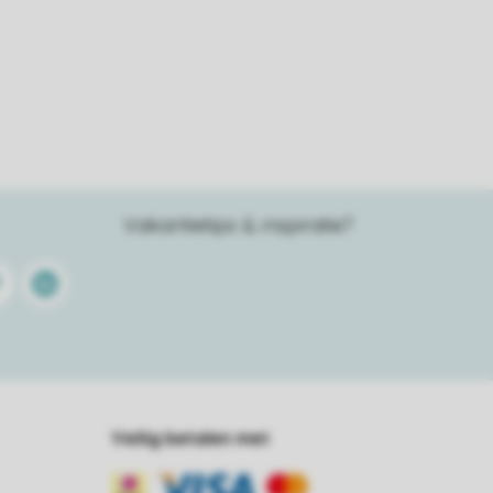
Vakantietips & inspiratie?
terest
Linkedin
Veilig betalen met