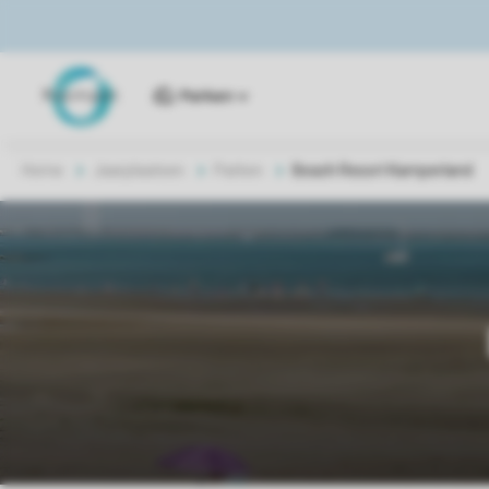
Parken
Home
Jaarplaatsen
Parken
Beach Resort Kamperland