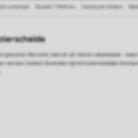
terschelde
genoemd. Met recht, want dit vijf-sterren-vakantiepark - waar h
n van heel Zeeland. Bovendien ligt het kindvriendelijke Roompo
.