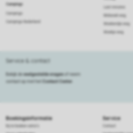
Campings
Last minutes
Campings
Midweek weg
Campings Nederland
Weekendje weg
Weekje weg
Service & contact
Bekijk de
veelgestelde vragen
of neem
contact op met het
Contact Center
.
Boekingsinformatie
Service
Bij te boeken extra's
Contact