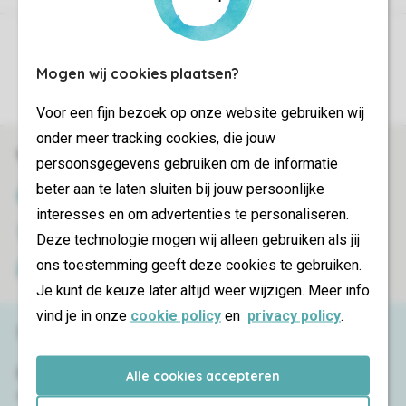
Controle over jouw gegevens & privacy
Mogen wij cookies plaatsen?
Instellingen wijzigen
Voor een fijn bezoek op onze website gebruiken wij
onder meer tracking cookies, die jouw
Veilig en snel online boeken
persoonsgegevens gebruiken om de informatie
beter aan te laten sluiten bij jouw persoonlijke
SSL certificaat
interesses en om advertenties te personaliseren.
Veilige gegevensoverdracht
Deze technologie mogen wij alleen gebruiken als jij
ons toestemming geeft deze cookies te gebruiken.
Veilige betaling
Je kunt de keuze later altijd weer wijzigen. Meer info
vind je in onze
cookie policy
en
privacy policy
.
Service & contact
Bekijk de
veelgestelde vragen
of neem
Alle cookies accepteren
contact op met het
Contact Center
.