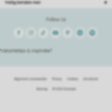
Veilig betalen met
Follow Us
Facebook
Instagram
Tiktok
Youtube
Pinterest
Linkedin
Spotify
Vakantietips & inspiratie?
Algemene voorwaarden
Privacy
Cookies
Disclaimer
Sitemap
© 2026 Roompot