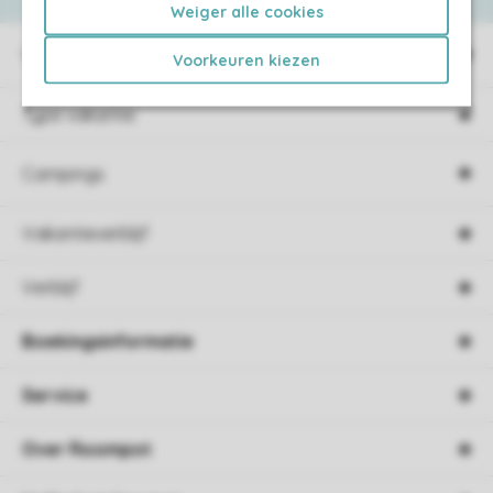
Weiger alle cookies
Vakantieparken
Voorkeuren kiezen
Type vakantie
Campings
Vakantieverblijf
Verblijf
Boekingsinformatie
Service
Over Roompot