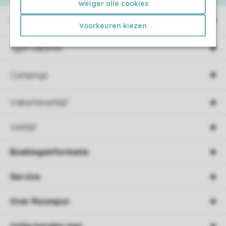
Weiger alle cookies
Vakantieparken
Voorkeuren kiezen
Type vakantie
Campings
Vakantieverblijf
Verblijf
Boekingsinformatie
Service
Over Roompot