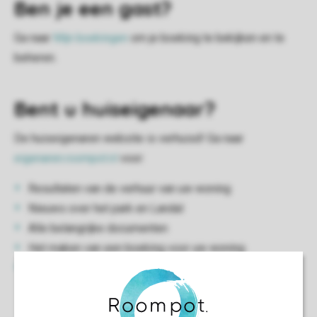
Ben je een gast?
Ga naar
Mijn boekingen
om je boeking te bekijken en te
beheren.
Bent u huiseigenaar?
De huiseigenaren website is verhuisd! Ga naar
eigenaren.roompot.nl
voor:
Resultaten van de verhuur van uw woning
Nieuws over het park en Landal
Alle belangrijke documenten
Het maken van een boeking voor uw woning
Uw boeking beheren