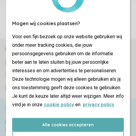
Controle over jouw gegevens & privacy
Mogen wij cookies plaatsen?
Instellingen wijzigen
Voor een fijn bezoek op onze website gebruiken wij
onder meer tracking cookies, die jouw
Veilig en snel online boeken
persoonsgegevens gebruiken om de informatie
beter aan te laten sluiten bij jouw persoonlijke
SSL certificaat
interesses en om advertenties te personaliseren.
Veilige gegevensoverdracht
Deze technologie mogen wij alleen gebruiken als jij
ons toestemming geeft deze cookies te gebruiken.
Veilige betaling
Je kunt de keuze later altijd weer wijzigen. Meer info
vind je in onze
cookie policy
en
privacy policy
.
Service & contact
Bekijk de
veelgestelde vragen
of neem
Alle cookies accepteren
contact op met het
Contact Center
.