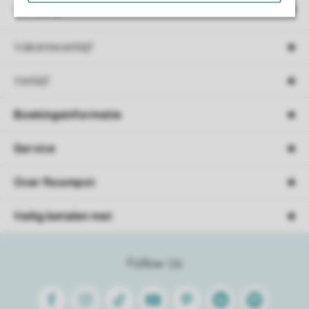
Campings
Vakantieverblijf
Verblijf
Boekingsinformatie
Service
Over Roompot
Veilig betalen met
Follow Us
Facebook
Instagram
Tiktok
Youtube
Pinterest
Linkedin
Spotify