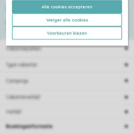
Alle cookies accepteren
Service & contact
Weiger alle cookies
Bekijk de
veelgestelde vragen
of neem
contact op met het
Contact Center
.
Voorkeuren kiezen
Vakantieparken
Type vakantie
Campings
Vakantieverblijf
Verblijf
Boekingsinformatie