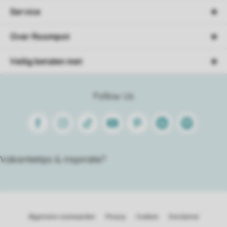
Service
Over Roompot
Veilig betalen met
Follow Us
Facebook
Instagram
Tiktok
Youtube
Pinterest
Linkedin
Spotify
Vakantietips & inspiratie?
Algemene voorwaarden
Privacy
Cookies
Disclaimer