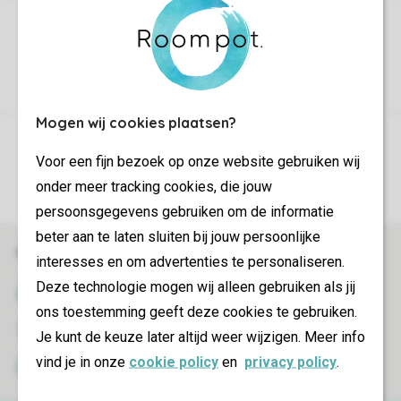
Mogen wij cookies plaatsen?
Controle over jouw gegevens & privacy
Voor een fijn bezoek op onze website gebruiken wij
Instellingen wijzigen
onder meer tracking cookies, die jouw
persoonsgegevens gebruiken om de informatie
beter aan te laten sluiten bij jouw persoonlijke
Veilig en snel online boeken
interesses en om advertenties te personaliseren.
Deze technologie mogen wij alleen gebruiken als jij
SSL certificaat
ons toestemming geeft deze cookies te gebruiken.
Veilige gegevensoverdracht
Je kunt de keuze later altijd weer wijzigen. Meer info
vind je in onze
cookie policy
en
privacy policy
.
Veilige betaling