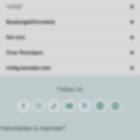
Verblijf
Boekingsinformatie
Service
Over Roompot
Veilig betalen met
Follow Us
Facebook
Instagram
Tiktok
Youtube
Pinterest
Linkedin
Spotify
Vakantietips & inspiratie?