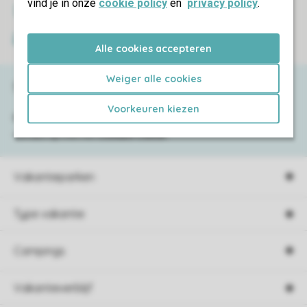
vind je in onze
cookie policy
en
privacy policy
.
Veilige gegevensoverdracht
Veilige betaling
Alle cookies accepteren
Weiger alle cookies
Service & contact
Voorkeuren kiezen
Bekijk de
veelgestelde vragen
of neem
contact op met het
Contact Center
.
Vakantieparken
Type vakantie
Campings
Vakantieverblijf