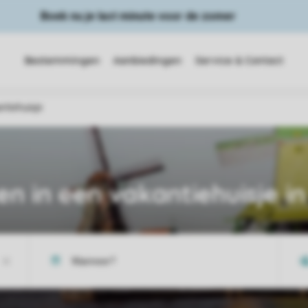
Boek nu je last minute voor de zomer
Bestemmingen
Aanbiedingen
Service & Contact
ntiehuisje