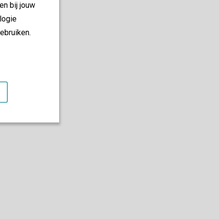
en bij jouw
logie
ebruiken.