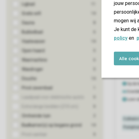
jouw persoo
persoonlijk
mogen wij a
Je kunt de 
policy
en
p
Alle coo