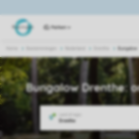
Parken
Home
Bestemmingen
Nederland
Drenthe
Bungalow