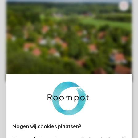
Mogen wij cookies plaatsen?