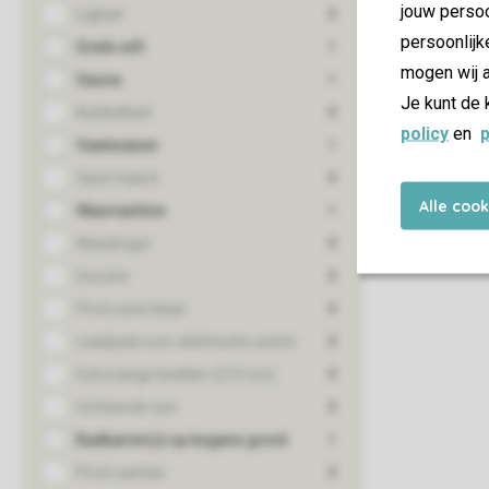
jouw persoo
persoonlijk
mogen wij a
Je kunt de 
policy
en
p
Alle coo