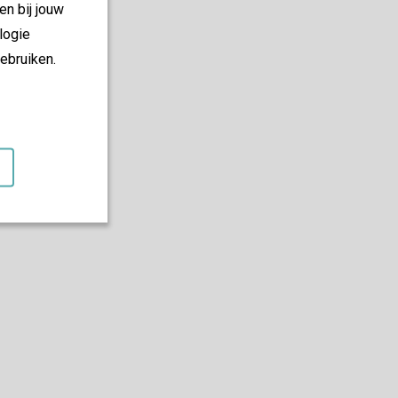
en bij jouw
logie
ebruiken.