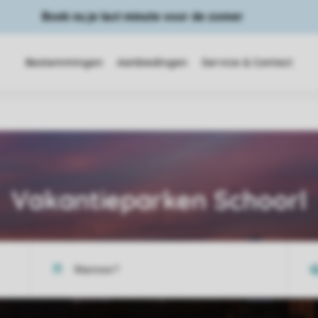
Boek nu je last minute voor de zomer
Bestemmingen
Aanbiedingen
Service & Contact