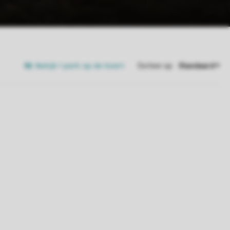
Bekijk 1 park op de kaart
Sorteer op: