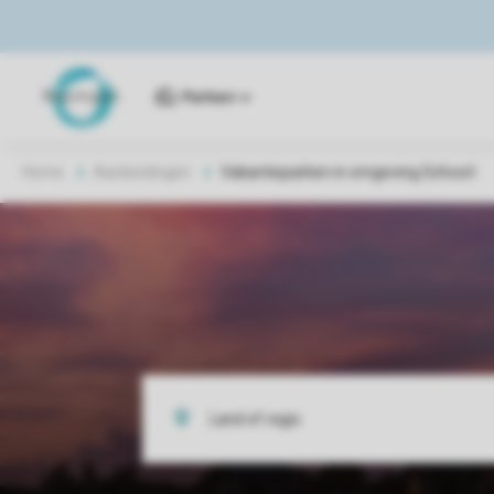
Parken
Home
Aanbiedingen
Vakantieparken in omgeving Schoorl