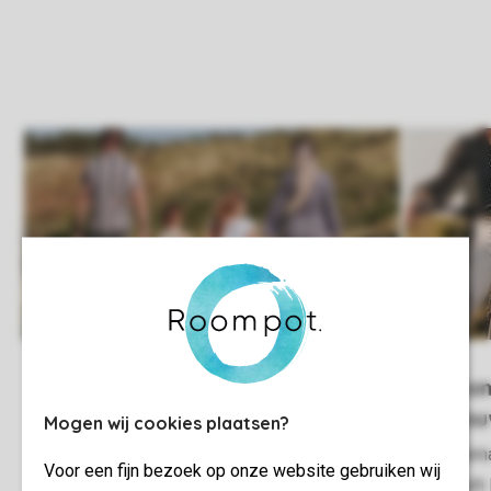
De Soeten Haert
Room
Bro
Mogen wij cookies plaatsen?
Vakantiepret aan de Zeeuwse kust!
Helema
Voor een fijn bezoek op onze website gebruiken wij
Beach 