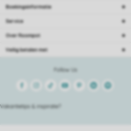
Boekingsinformatie
Service
Over Roompot
Veilig betalen met
Follow Us
Facebook
Instagram
Tiktok
Youtube
Pinterest
Linkedin
Spotify
Vakantietips & inspiratie?