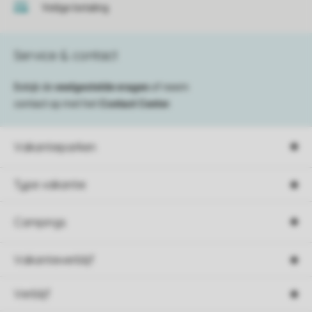
Veilige betaling
Service & contact
Bekijk de
veelgestelde vragen
of neem
contact op met het
Contact Center
.
Vakantieparken
Type vakantie
Campings
Vakantieverblijf
Verblijf