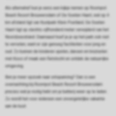
Als alternatief kun je eens een kijkje nemen op Roompot
Beach Resort Brouwersdam of De Soeten Haert, wat op 4
km afstand ligt van Kustpark Klein Poelland. De Soeten
Haert ligt op slechts vijfhonderd meter verwijderd van het
Noordzeestrand. Daarnaast hoef je je op het park ook niet
te vervelen, want er zijn genoeg faciliteiten voor jong en
oud. Zo kunnen de kinderen spelen, dansen en knutselen
met Koos of maak een fietstocht en ontdek de natuurrijke
omgeving.
Ben je meer opzoek naar ontspanning? Dan is een
overnachting bij Roompot Beach Resort Brouwersdam
precies wat je nodig hebt om je batterij weer op te laden.
Zo wordt het voor iedereen een onvergetelijke vakantie
aan de kust.