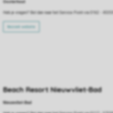
Oosterhout
Heb je vragen? Bel dan naar het Service Point via 0162 - 4535
Bezoek website
Beach Resort Nieuwvliet-Bad
Nieuwvliet-Bad