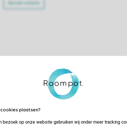
Bezoek website
Vakantiepark Weerterbergen
Weert
Reserveer op tijd.De onderdelen van het feestje reserveer jeze
 cookies plaatsen?
Wil je ook komen eten, reserveer dan je tafel via 0495-584775
jn bezoek op onze website gebruiken wij onder meer tracking co