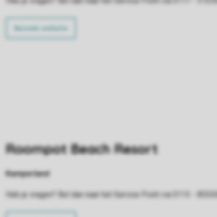
Heb je vragen? Bel dan naar het Service Point via 0117 - 3723
Bezoek website
Roompot Beach Resort
Kamperland
Heb je vragen? Bel dan naar het Service Point via 0113 - 8553