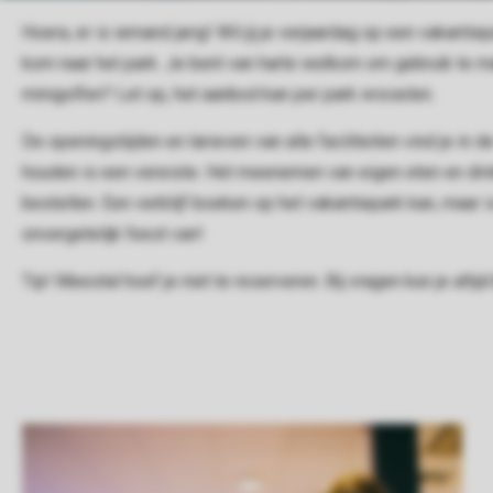
Hoera, er is iemand jarig! Wil jij je verjaardag op een vakanti
kom naar het park. Je bent van harte welkom om gebruik te ma
minigolfen?
Let op, het aanbod kan per park wisselen.
De openingstijden en tarieven van alle faciliteiten vind je in d
houden is een vereiste. Het meenemen van eigen eten en drinken
bestellen. Een verblijf boeken op het vakantiepark kan, maar 
onvergetelijk feest van!
Tip! Meestal hoef je niet te reserveren. Bij vragen kun je altij