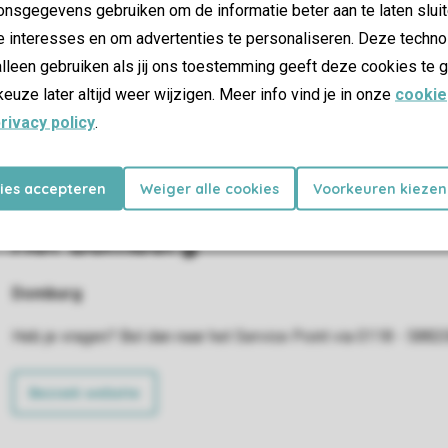
nsgegevens gebruiken om de informatie beter aan te laten sluit
Heb je nog vragen? Bel dan naar het Service Point via 0495-58
e interesses en om advertenties te personaliseren. Deze techno
receptie.weerterbergen@roompot.com
lleen gebruiken als jij ons toestemming geeft deze cookies te g
keuze later altijd weer wijzigen. Meer info vind je in onze
cookie
Bezoek website
rivacy policy
.
kies accepteren
Weiger alle cookies
Voorkeuren kiezen
Hof Domburg
Domburg
Heb je vragen? Bel dan naar het Service Point via 0118 - 5882
Bezoek website