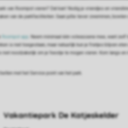
epark van Roompot vieren? Dat kan! Nodig je vriendjes en vriendinn
ken van de parkfaciliteiten. Gaan jullie liever zwemmen, bowlen
e
Roompot app
. Neem minimaal één volwassene mee, want zelf 
 is niet toegestaan, maar natuurlijk kun je frietjes blijven eten 
is niet noodzakelijk om je feestje te mogen vieren. Kom langs en
d bellen met het Service point van het park.
Vakantiepark De Katjeskelder