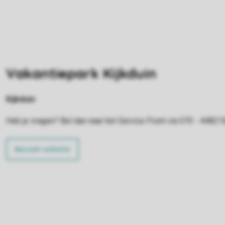
Vakantiepark Kijkduin
Kijkduin
Heb je vragen? Bel dan naar het Service Point via 070 - 44821
Bezoek website