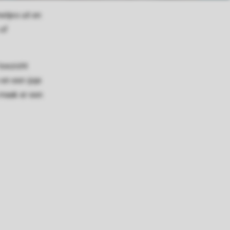
etjes uit en
 of
toezicht
en een ijsje
 maak er een