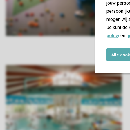
jouw persoo
persoonlijk
mogen wij a
Je kunt de 
policy
en
p
Alle coo