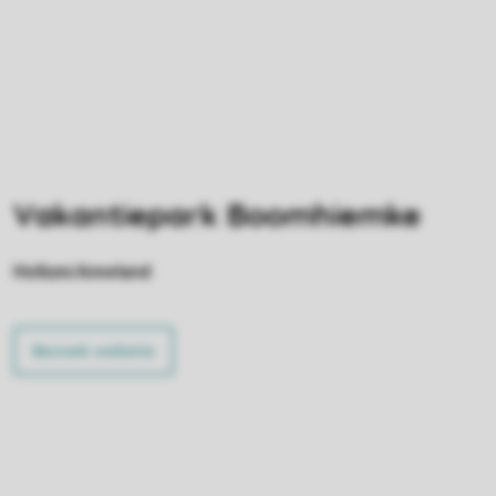
Vakantiepark Boomhiemke
Hollum/Ameland
Bezoek website