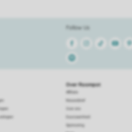
Follow Us
Facebook
Instagram
Tiktok
Youtube
Pin
Spotify
Over Roompot
Affiliate
gen
Nieuwsbrief
kopen
Over ons
verkopen
Duurzaamheid
Sponsoring