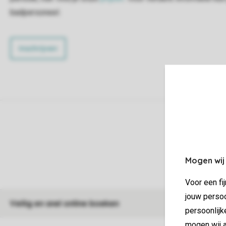
badpersoneel.
Inschrijven
Mogen wij
Voor een fi
jouw persoo
Veilig en snel online boeken
persoonlijk
mogen wij a