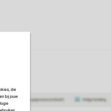
y
okies, die
en bij jouw
at
Veilige gegevensoverdracht
Veilige betaling
logie
ebruiken.