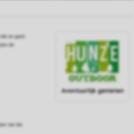
 dat ze geen
ijze de
Avontuurlijk genieten
uur van die