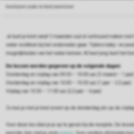
Je kunt je kind vanaf 3 maanden oud al vertrouwd maken met he
water inslikken bij het onderwater gaan. Tijdens baby- en p
mogelijkheden van het water kennen. Al heel jong leert het kind
De lessen worden gegeven op de volgende dagen:
Donderdag en vrijdag van 09.30 – 10.00 uur (3 maand – 1 jaar
Donderdag en vrijdag van 10.00 – 10.30 uur (1 jaar – 2,5 jaar)
Vrijdag van 10.30 – 11.00 uur (2,5 jaar – 4 jaar)
Zo kun je met je kind zowel op de donderdag als op de vrij
Voor deze les dien je je op te geven bij de receptie. De less
periode, hier vind je onze
prijzen
. Voor verdere informatie kun