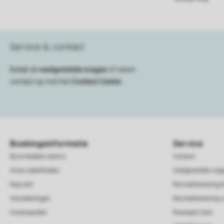
Service & contact
Bekijk de
veelgestelde vragen
of neem
contact op met het
Contact Center
.
Boekingsinformatie
Service
Bij te boeken extra's
Contact
Onze zekerheden
Veelgestelde vra
Keycard
Recreatiewoning 
Verzekeringen
Recreatiewoning 
Voorwaarden
Roompot Care