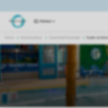
Parken
Home
Hunzeoutdoor
Zwembad Hunzedal
Ouder en ki