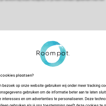
Controle over jouw gegevens & privac
Instellingen wijzigen
 cookies plaatsen?
jn bezoek op onze website gebruiken wij onder meer tracking co
nsgegevens gebruiken om de informatie beter aan te laten sluit
SSL certifica
e interesses en om advertenties te personaliseren. Deze techno
lleen gebruiken als jij ons toestemming geeft deze cookies te g