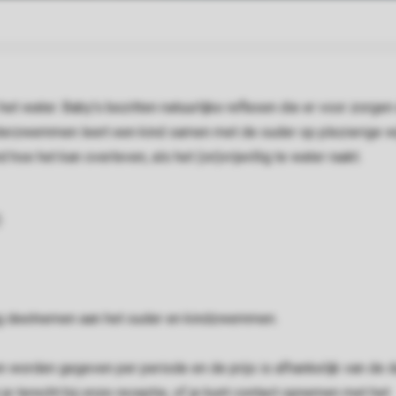
t water. Baby's bezitten natuurlijke reflexen die er voor zorgen
euterzwemmen leert een kind samen met de ouder op plezierige w
 hoe het kan overleven, als het (on)vrijwillig te water raakt.
)
dag deelnemen aan het ouder en kindzwemmen.
en worden gegeven per periode en de prijs is afhankelijk van de d
 je terecht bij onze receptie, of je kunt contact opnemen met het