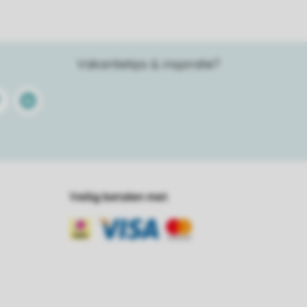
Vakantietips & inspiratie?
terest
Linkedin
Veilig betalen met