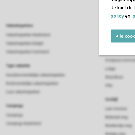
Je kunt de 
policy
en
p
Vakantieparken
Vakantieverblijf
Vakantieparken Nederland
Beach house
Alle coo
Vakantieparken België
Bungalow
Vakantieparken Duitsland
Chalet
Groepsaccommod
Type vakantie
Lodge
Huisdiervriendelijke vakantieparken
Strandhuis
Kindvriendelijke vakantieparken
Villa
Luxe vakantieparken
Verblijf
Campings
Last minutes
Campings
Midweek weg
Campings Nederland
Weekendje weg
Weekje weg