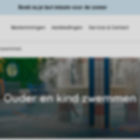
Boek nu je last minute voor de zomer
Bestemmingen
Aanbiedingen
Service & Contact
nd zwemmen