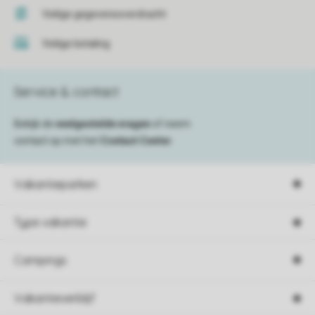
Veilige gegevensoverdracht
Veilige betaling
Service & contact
Bekijk de
veelgestelde vragen
of neem
contact op met het
Contact Center
.
Vakantieparken
Type vakantie
Campings
Vakantieverblijf