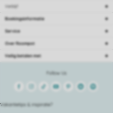
Verblijf
Boekingsinformatie
Service
Over Roompot
Veilig betalen met
Follow Us
Facebook
Instagram
Tiktok
Youtube
Pinterest
Linkedin
Spotify
Vakantietips & inspiratie?