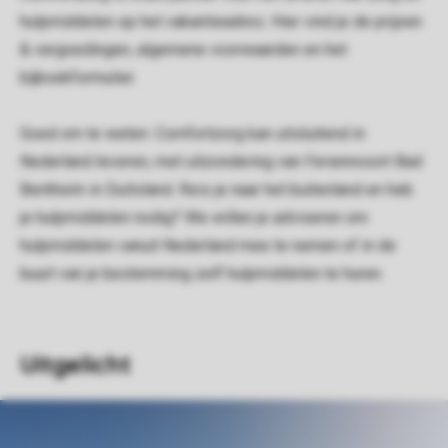
hulpmiddelen op het vakantieadres. Hier vind je de prijzen
& vergoedingen, algemene voorwaarden en het
bijboekformulier.
Goed om te weten: Comfortzorg kan uitsluitend in
Nederland leveren, met uitzondering van Ferienresort Bad
Bentheim in Duitsland. Reis je naar het buitenland en heb
je hulpmiddelen nodig? We willen je adviseren om
hulpmiddelen vanuit Nederland mee te nemen of in de
buurt van je bestemming zelf hulpmiddelen te huren.
Uitgelicht