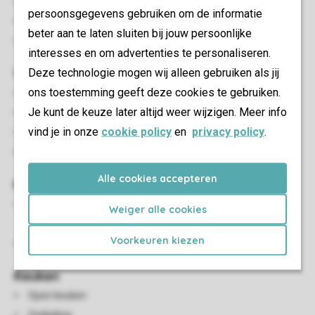
Afgesloten terras
persoonsgegevens gebruiken om de informatie
Luxe bubbelbad (buiten)
beter aan te laten sluiten bij jouw persoonlijke
Terrasmeubilair
interesses en om advertenties te personaliseren.
Woon-/eetkamer
Deze technologie mogen wij alleen gebruiken als jij
ons toestemming geeft deze cookies te gebruiken.
Eethoek
Je kunt de keuze later altijd weer wijzigen. Meer info
Flatscreen-tv
vind je in onze
cookie policy
en
privacy policy
.
USB-aansluiting
HDMI-aansluiting
Alle cookies accepteren
Kindervoorzieningen
Een kinderbed kan uitsluitend in de woonkamer geplaatst
Weiger alle cookies
worden
Voorkeuren kiezen
Kinderstoel (tegen betaling)
Keuken
Open keuken