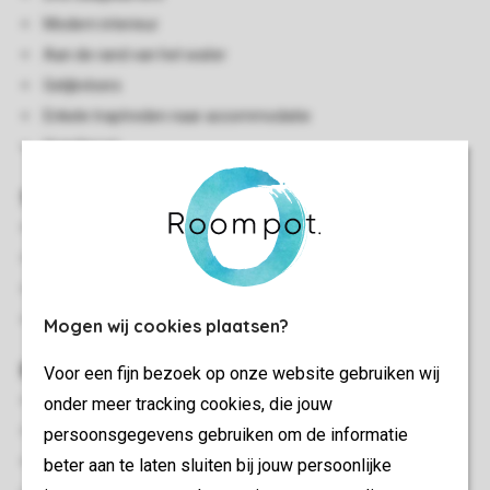
Modern interieur
Aan de rand van het water
Gelijkvloers
Enkele traptreden naar accommodatie
Huisdiervrij
Slaapkamer(s)
Slaapkamer met 2-persoonsbed
Twee slaapkamers met twee 1-persoonsbedden
Opgemaakte bedden bij aankomst
Bedden voorzien van dekbedden en hoofdkussens
Mogen wij cookies plaatsen?
Buiten
Voor een fijn bezoek op onze website gebruiken wij
Luxe bubbelbad (buiten)
onder meer tracking cookies, die jouw
Terrasmeubilair
persoonsgegevens gebruiken om de informatie
Terras
beter aan te laten sluiten bij jouw persoonlijke