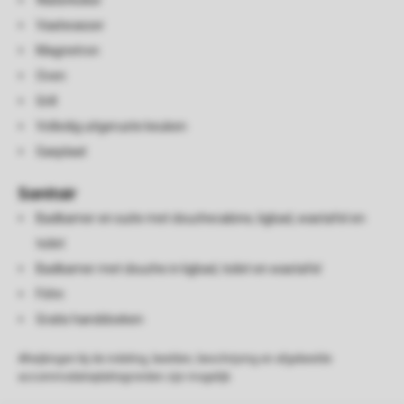
Waterkoker
Vaatwasser
Magnetron
Oven
Grill
Volledig uitgeruste keuken
Gasplaat
Sanitair
Badkamer en suite met douchecabine, ligbad, wastafel en
toilet
Badkamer met douche in ligbad, toilet en wastafel
Föhn
Gratis handdoeken
Afwijkingen bij de indeling, beelden, beschrijving en afgebeelde
accommodatieplattegronden zijn mogelijk.