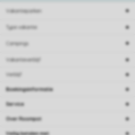
Vakantieparken
Type vakantie
Campings
Vakantieverblijf
Verblijf
Boekingsinformatie
Service
Over Roompot
Veilig betalen met