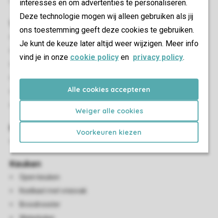
Tuin
interesses en om advertenties te personaliseren.
Deze technologie mogen wij alleen gebruiken als jij
Woon-/eetkamer
ons toestemming geeft deze cookies te gebruiken.
Eethoek
Je kunt de keuze later altijd weer wijzigen. Meer info
Centrale verwarming
vind je in onze
cookie policy
en
privacy policy
.
Open haard
Flatscreen-tv
Alle cookies accepteren
Dvd-speler
HDMI-aansluiting
Weiger alle cookies
Kindervoorzieningen
Voorkeuren kiezen
Kinderstoel (tegen betaling)
Keuken
Open keuken
Koelkast met vriesvak
Broodrooster