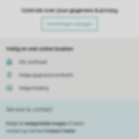
Controle over jouw gegevens & privacy
Instellingen wijzigen
Veilig en snel online boeken
SSL certificaat
Veilige gegevensoverdracht
Veilige betaling
Service & contact
Bekijk de
veelgestelde vragen
of neem
contact op met het
Contact Center
.