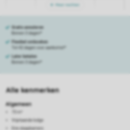
Meer nachten
Alle
kenmerken
Algemeen
73 m²
Vrijstaande lodge
Drie slaapkamers