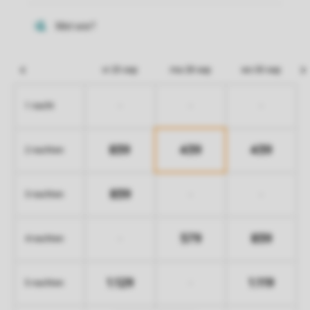
vr 25 sep
ma 28 sep
wo 30 sep
-
-
-
1 nacht
839
439
439
2 nachten
839
-
-
3 nachten
579
839
-
4 nachten
1.129
1.119
-
5 nachten