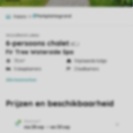
Foto's
14
Woodland Lakes
6-persoons chalet
6CJ
Fir Tree Waterside Spa
73 m²
Vrijstaande lodge
3 slaapkamers
2 badkamers
Alle
kenmerken
Prijzen en beschikbaarheid