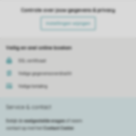
Controle over jouw gegevens & privacy
Instellingen wijzigen
Veilig en snel online boeken
SSL certificaat
Veilige gegevensoverdracht
Veilige betaling
Service & contact
Bekijk de
veelgestelde vragen
of neem
contact op met het
Contact Center
.