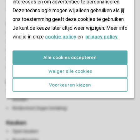
Afgesloten terras
interesses en om advertenties te personaliseren.
Parkeren in de buurt van de accommodatie
Deze technologie mogen wij alleen gebruiken als jij
ons toestemming geeft deze cookies te gebruiken.
Woon-/eetkamer
Je kunt de keuze later altijd weer wijzigen. Meer info
Zithoek
vind je in onze
cookie policy
en
privacy policy
.
Eethoek
Elektrische sfeerhaard
Alle cookies accepteren
Flatscreen-tv
HDMI-aansluiting
Weiger alle cookies
Kindervoorzieningen
Voorkeuren kiezen
Een kinderbed kan uitsluitend in de woonkamer geplaatst
worden
Kinderstoel (tegen betaling)
Keuken
Open keuken