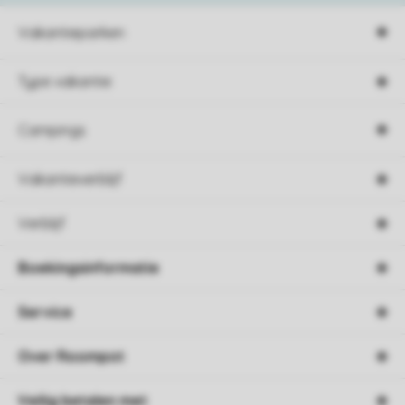
Vakantieparken
Type vakantie
Campings
Vakantieverblijf
Verblijf
Boekingsinformatie
Service
Over Roompot
Veilig betalen met