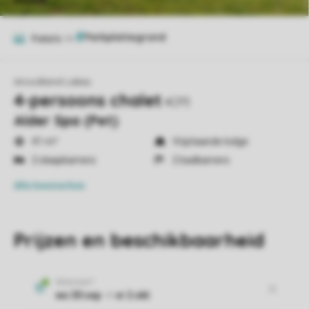
Foto's
14
Woodland Lakes
4-persoons chalet
4CP3
Alder Spa (Pet)
41 m²
Vrijstaande lodge
2 slaapkamers
2 badkamers
Alle
kenmerken
Prijzen en beschikbaarheid