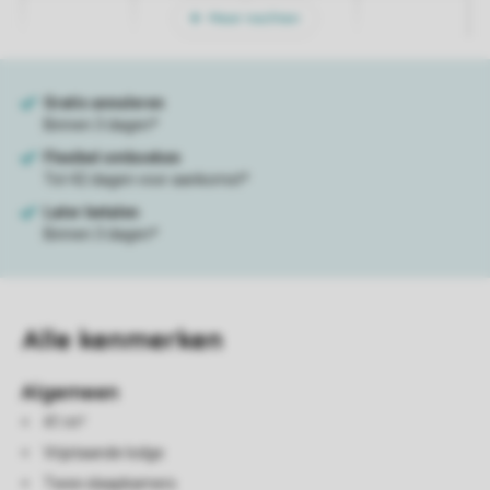
Meer nachten
Alle
kenmerken
Algemeen
41 m²
Vrijstaande lodge
Twee slaapkamers