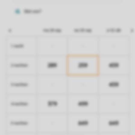
ma 28 sep
wo 30 sep
vr 02 okt
-
-
-
1 nacht
289
259
459
2 nachten
459
-
-
3 nachten
379
499
-
4 nachten
649
649
-
5 nachten