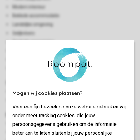
Modern interieur
Beklede accommodatie
Landelijke omgeving
Gelijkvloers
Centrale verwarming
Enkele traptreden naar accommodatie
Rookvrij
Huisdieren toegestaan
Slaapkamer(s)
Slaapkamer met 2-persoonsbed
Mogen wij cookies plaatsen?
Slaapkamer met twee 1-persoonsbedden
Voor een fijn bezoek op onze website gebruiken wij
Buiten
onder meer tracking cookies, die jouw
Terrasmeubilair
persoonsgegevens gebruiken om de informatie
Luxe bubbelbad (buiten)
beter aan te laten sluiten bij jouw persoonlijke