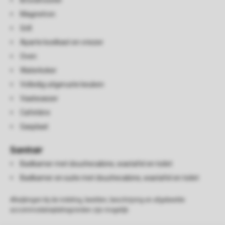
Broodrooster
Magnetron
Grill
Aparte koelkast en vriezer
Oven
Waterkoker
Volledig uitgeruste keuken
Vaatwasser
Cafetière
Gasplaat
Sanitair
Badkamer met douchecabine, wastafel en toilet
Badkamer en suite met douchecabine, wastafel en toilet
Afwijkingen bij de indeling, beelden, beschrijving en afgebeelde
accommodatieplattegronden zijn mogelijk.