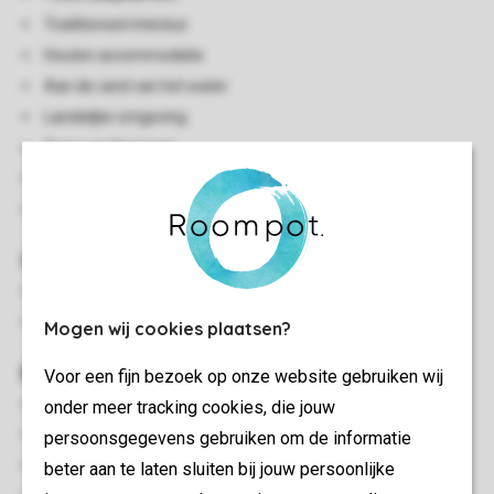
Traditioneel interieur
Houten accommodatie
Aan de rand van het water
Landelijke omgeving
Twee verdiepingen
Centrale verwarming
Huisdieren toegestaan
Slaapkamer(s)
Slaapkamer met king-size bed
Slaapkamer met twee 1-persoonsbedden
Mogen wij cookies plaatsen?
Buiten
Voor een fijn bezoek op onze website gebruiken wij
Balkon
onder meer tracking cookies, die jouw
Overdekte hot tub
persoonsgegevens gebruiken om de informatie
Picknicktafel
beter aan te laten sluiten bij jouw persoonlijke