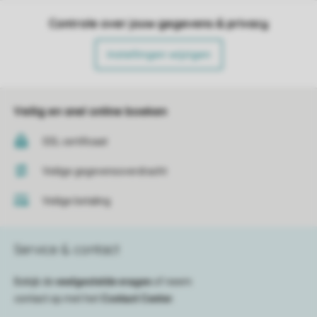
Controle over jouw gegevens & privacy
Instellingen wijzigen
Veilig en snel online boeken
SSL certificaat
Veilige gegevensoverdracht
Veilige betaling
Service & contact
Bekijk de
veelgestelde vragen
of neem
contact op met het
Contact Center
.