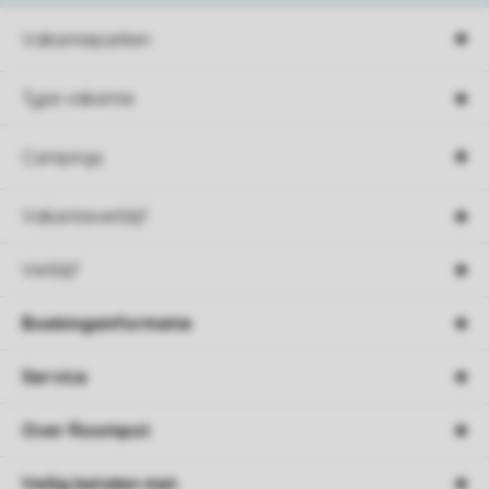
Vakantieparken
Type vakantie
Campings
Vakantieverblijf
Verblijf
Boekingsinformatie
Service
Over Roompot
Veilig betalen met