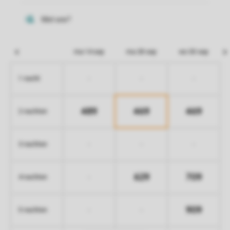
ma 14 sep
ma 28 sep
wo 30 sep
-
-
-
1 nacht
489
469
469
2 nachten
-
-
-
3 nachten
629
709
-
4 nachten
909
-
-
5 nachten