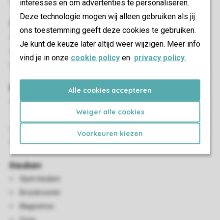
Parkeren op de centrale parkeerplaats
interesses en om advertenties te personaliseren.
Deze technologie mogen wij alleen gebruiken als jij
Woon-/eetkamer
ons toestemming geeft deze cookies te gebruiken.
Eethoek
Je kunt de keuze later altijd weer wijzigen. Meer info
Flatscreen-tv
vind je in onze
cookie policy
en
privacy policy
.
HDMI-aansluiting
Kindervoorzieningen
Alle cookies accepteren
Een kinderbed kan uitsluitend in de woonkamer geplaatst
Weiger alle cookies
worden
Een kinderbed kan in beide slaapkamers geplaatst worden
Voorkeuren kiezen
Kinderstoel (tegen betaling)
Keuken
Open keuken
Broodrooster
Magnetron