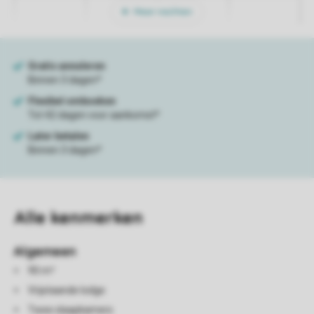
Meer nachten
Alle
kenmerken
Algemeen
90 m²
Vrijstaande lodge
Twee slaapkamers