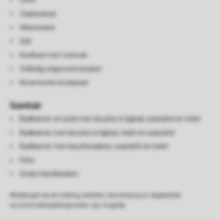
Oven
Vaatwasser
Waterkoker
Grill
Koelkast met vriesvak
Volledig uitgeruste keuken
Keramische kookplaat
Sanitair
Badkamer en suite met douche in ligbad, wastafel en toilet
Badkamer met douche in ligbad, toilet en wastafel
Badkamer met douchecabine, wastafel en toilet
Föhn
Gratis handdoeken
Afwijkingen bij de indeling, beelden, beschrijving en afgebeelde
accommodatieplattegronden zijn mogelijk.