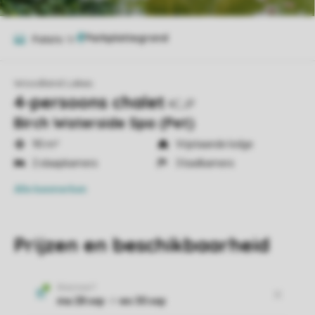
Foto's
18
Woodland Lakes
4-persoons chalet
4CJP
Birch Waterside Spa (Pet)
90 m²
Vrijstaande lodge
2 slaapkamers
3 badkamers
Alle
kenmerken
Prijzen en beschikbaarheid