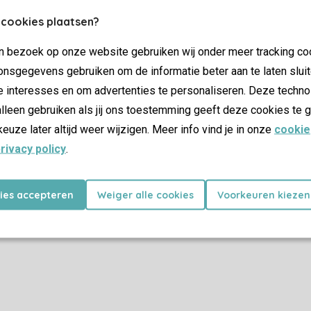
Kindervoorzieningen
 cookies plaatsen?
Een kinderbed kan uitsluitend in de woonkamer geplaatst
worden
jn bezoek op onze website gebruiken wij onder meer tracking co
Kinderstoel (tegen betaling)
nsgegevens gebruiken om de informatie beter aan te laten sluit
e interesses en om advertenties te personaliseren. Deze techno
lleen gebruiken als jij ons toestemming geeft deze cookies te g
keuze later altijd weer wijzigen. Meer info vind je in onze
cookie
rivacy policy
.
kies accepteren
Weiger alle cookies
Voorkeuren kiezen